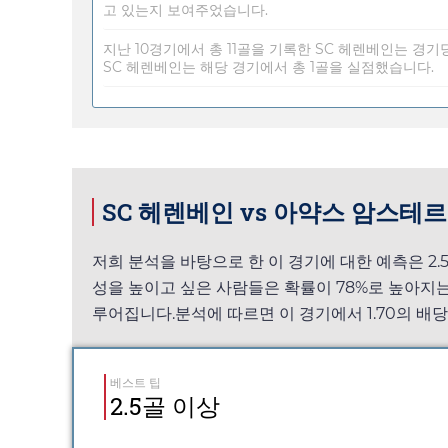
고 있는지 보여주었습니다.
지난 10경기에서 총 11골을 기록한 SC 헤렌베인는 경기당
SC 헤렌베인는 해당 경기에서 총 1골을 실점했습니다.
SC 헤렌베인 vs 아약스 암스테
저희 분석을 바탕으로 한 이 경기에 대한 예측은 2.
성을 높이고 싶은 사람들은 확률이 78%로 높아지는 
루어집니다.분석에 따르면 이 경기에서
1.70
의 배당
베스트 팁
2.5골 이상