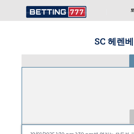
SC 헤렌베