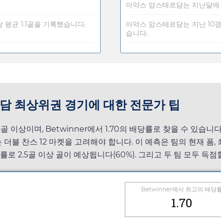
아약스 암스테르담는 지난달에 13
 평균 1.1골을 기록했습니다.
아약스 암스테르담는 지난 10경기
습니다.
르담 최상위권 경기에 대한 전문가 팁
5골 이상이며,
Betwinner
에서
1.70
의 배당률로 찾을 수 있습니다.
더블 찬스 12 마켓을 고려해야 합니다. 이 예측은 팀의 현재 폼,
률로 2.5골 이상 골이 예상됩니다(60%). 그리고 두 팀 모두 득점할
Betwinner
에서 최고의 배당
1.70