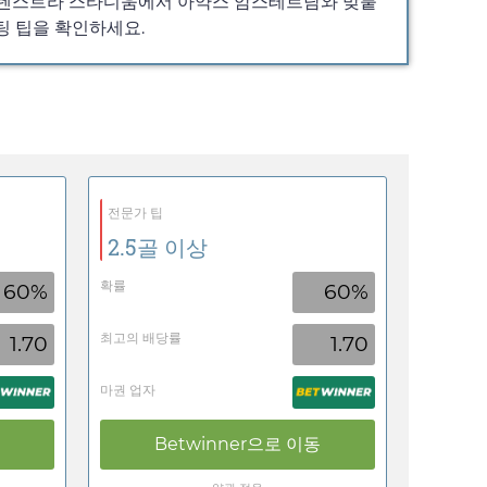
베 렌스트라 스타디움에서 아약스 암스테르담와 맞붙
팅 팁을 확인하세요.
전문가 팁
2.5골 이상
확률
60%
60%
최고의 배당률
1.70
1.70
마권 업자
Betwinner
으로 이동