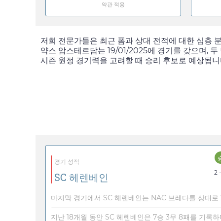
약관 적용
저희 전문가들은 최근 폼과 상대 전적에 대한 심층 
약스 암스테르담는
19/01/2025
에 경기를 갖으며, 
시즌 원정 경기력을 고려할 때 승리 후보로 예상됩니
경기 성적
2 
SC 헤렌베인
마지막 경기에서 SC 헤렌베인는 NAC 브레다를 상대로 2
지난 18개월 동안 SC 헤렌베인은 7승 3무 8패를 기록