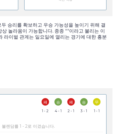
모두 승리를 확보하고 우승 가능성을 높이기 위해 결
상 놀라움이 가능합니다. 종종 ""이라고 불리는 이
사와 라이벌 관계는
일요일
에 열리는 경기에 대한 흥분
패
승
패
승
무
1 - 2
4 - 1
2 - 1
3 - 1
1 - 1
볼렌담를 1 - 2로 이겼습니다.