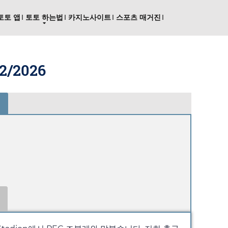
토토 앱
토토 하는법
카지노사이트
스포츠 매거진
02/2026