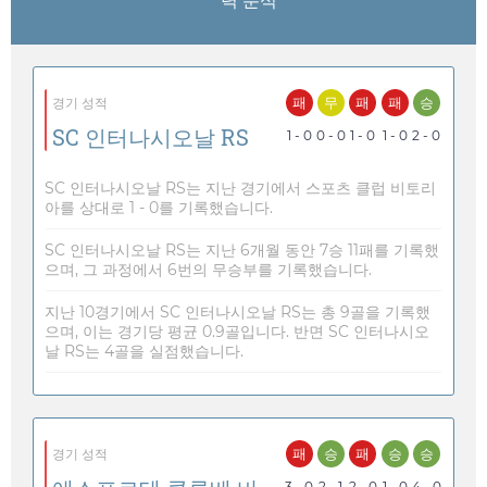
력 분석
패
무
패
패
승
경기 성적
SC 인터나시오날 RS
1 - 0
0 - 0
1 - 0
1 - 0
2 - 0
SC 인터나시오날 RS는 지난 경기에서 스포츠 클럽 비토리
아를 상대로 1 - 0를 기록했습니다.
SC 인터나시오날 RS는 지난 6개월 동안 7승 11패를 기록했
으며, 그 과정에서 6번의 무승부를 기록했습니다.
지난 10경기에서 SC 인터나시오날 RS는 총 9골을 기록했
으며, 이는 경기당 평균 0.9골입니다. 반면 SC 인터나시오
날 RS는 4골을 실점했습니다.
패
승
패
승
승
경기 성적
3 - 0
2 - 1
2 - 0
1 - 0
4 - 0