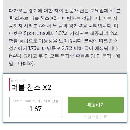
다가오는 경기에 대한 저희 전문가 팁은
토요일
에 90분
후 결과로 더블 찬스 X2에 베팅하는 것입니다. 이는 지
금까지 시리즈 A에서 두 팀의 경기력을 나타냅니다. 이
마켓은
Sportuna
에서
1.67
의 가격으로 제공되며, %의
확률 등급으로 가능성을 보여줍니다. 분석에 따르면 이
경기에서
1.73
의 배당률로 2.5골 이하 골이 예상됩니다
(54%). 그리고 두 팀 모두 득점할 확률은 양 팀 득점 - 예
입니다(51%).
베스트 팁
더블 찬스 X2
Sportuna
에서 최고의 배당률
베팅하기
1.67
약관 적용 | +18