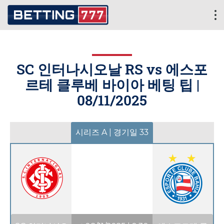
SC 인터나시오날 RS vs 에스포
르테 클루베 바이아 베팅 팁 |
08/11/2025
시리즈 A | 경기일 33