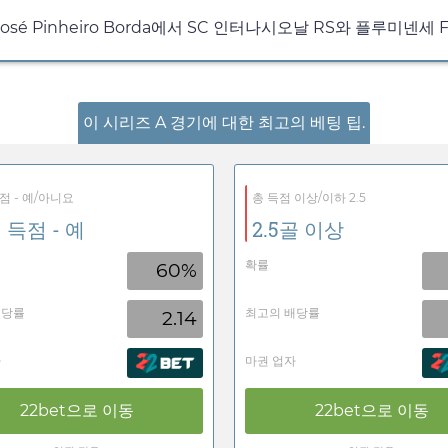
io José Pinheiro Borda에서 SC 인터나시오날 RS와 플루
이 시리즈 A 경기에 대한 최고의 베팅 팁.
점 - 예/아니요
총 득점 이상/이하 2.5
 득점 - 예
2.5골 이상
확률
60%
배당률
최고의 배당률
2.14
자
마권 업자
22bet
으로 이동
22bet
으로 이동