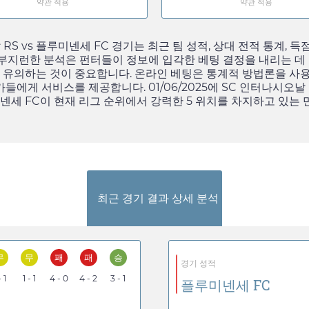
약관 적용
약관 적용
RS vs 플루미넨세 FC 경기는 최근 팀 성적, 상대 전적 통계,
 부지런한 분석은 펀터들이 정보에 입각한 베팅 결정을 내리는 데
유의하는 것이 중요합니다. 온라인 베팅은 통계적 방법론을 사용
호가들에게 서비스를 제공합니다.
01/06/2025
에 SC 인터나시오날 RS
미넨세 FC이 현재 리그 순위에서 강력한 5 위치를 차지하고 있는
최근 경기 결과 상세 분석
무
무
패
패
승
경기 성적
- 1
1 - 1
4 - 0
4 - 2
3 - 1
플루미넨세 FC