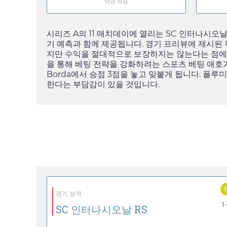
약관 적용
시리즈 A의 11 매치데이에 열리는 SC 인터나시오날 
기 예측과 함께 제공됩니다. 경기 프리뷰에 제시된
지만 수익을 절대적으로 보장하지는 않는다는 점에 
을 통해 베팅 전략을 강화하려는 스포츠 베팅 애
Borda에서 승점 3점을 놓고 맞붙게 됩니다. 플루
한다는 부담감이 있을 것입니다.
경기 성적
1 
SC 인터나시오날 RS