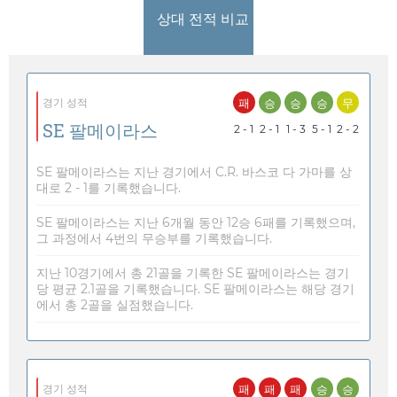
상대 전적 비교
패
승
승
승
무
경기 성적
SE 팔메이라스
2 - 1
2 - 1
1 - 3
5 - 1
2 - 2
SE 팔메이라스는 지난 경기에서 C.R. 바스코 다 가마를 상
대로 2 - 1를 기록했습니다.
SE 팔메이라스는 지난 6개월 동안 12승 6패를 기록했으며,
그 과정에서 4번의 무승부를 기록했습니다.
지난 10경기에서 총 21골을 기록한 SE 팔메이라스는 경기
당 평균 2.1골을 기록했습니다. SE 팔메이라스는 해당 경기
에서 총 2골을 실점했습니다.
패
패
패
승
승
경기 성적