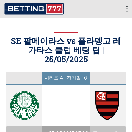
SE 팔메이라스 vs 플라멩고 레
가타스 클럽 베팅 팁 |
25/05/2025
시리즈 A | 경기일 10