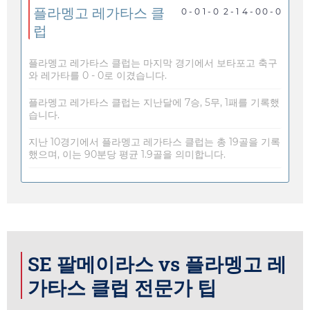
플라멩고 레가타스 클
0 - 0
1 - 0
2 - 1
4 - 0
0 - 0
럽
플라멩고 레가타스 클럽는 마지막 경기에서 보타포고 축구
와 레가타를 0 - 0로 이겼습니다.
플라멩고 레가타스 클럽는 지난달에 7승, 5무, 1패를 기록했
습니다.
지난 10경기에서 플라멩고 레가타스 클럽는 총 19골을 기록
했으며, 이는 90분당 평균 1.9골을 의미합니다.
SE 팔메이라스 vs 플라멩고 레
가타스 클럽 전문가 팁