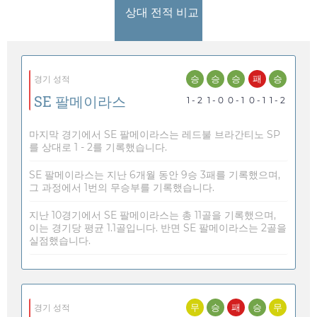
상대 전적 비교
승
승
승
패
승
경기 성적
SE 팔메이라스
1 - 2
1 - 0
0 - 1
0 - 1
1 - 2
마지막 경기에서 SE 팔메이라스는 레드불 브라간티노 SP
를 상대로 1 - 2를 기록했습니다.
SE 팔메이라스는 지난 6개월 동안 9승 3패를 기록했으며,
그 과정에서 1번의 무승부를 기록했습니다.
지난 10경기에서 SE 팔메이라스는 총 11골을 기록했으며,
이는 경기당 평균 1.1골입니다. 반면 SE 팔메이라스는 2골을
실점했습니다.
무
승
패
승
무
경기 성적