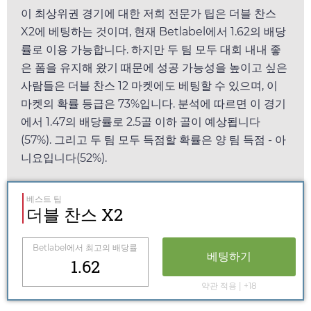
이 최상위권 경기에 대한 저희 전문가 팁은 더블 찬스
X2에 베팅하는 것이며, 현재
Betlabel
에서
1.62
의 배당
률로 이용 가능합니다. 하지만 두 팀 모두 대회 내내 좋
은 폼을 유지해 왔기 때문에 성공 가능성을 높이고 싶은
사람들은 더블 찬스 12 마켓에도 베팅할 수 있으며, 이
마켓의 확률 등급은 73%입니다. 분석에 따르면 이 경기
에서
1.47
의 배당률로 2.5골 이하 골이 예상됩니다
(57%). 그리고 두 팀 모두 득점할 확률은 양 팀 득점 - 아
니요입니다(52%).
베스트 팁
더블 찬스 X2
Betlabel
에서 최고의 배당률
베팅하기
1.62
약관 적용 | +18