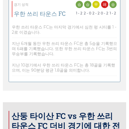
승
승
무
패
승
경기 성적
우한 쓰리 타운스 FC
1 - 2
2 - 0
2 - 2
0 - 2
1 - 2
우한 쓰리 타운스 FC는 마지막 경기에서 심천 펑 시티를 1 -
2로 이겼습니다.
지난 6개월 동안 우한 쓰리 타운스 FC은 총 5승을 기록했으
며 6패를 기록했습니다. 또한 우한 쓰리 타운스 FC는 3번의
무승부를 기록했습니다.
지난 10경기에서 우한 쓰리 타운스 FC는 총 18골을 기록했
으며, 이는 90분당 평균 1.8골을 의미합니다.
산둥 타이산 FC vs 우한 쓰리
타운스 FC 더비 경기에 대한 전