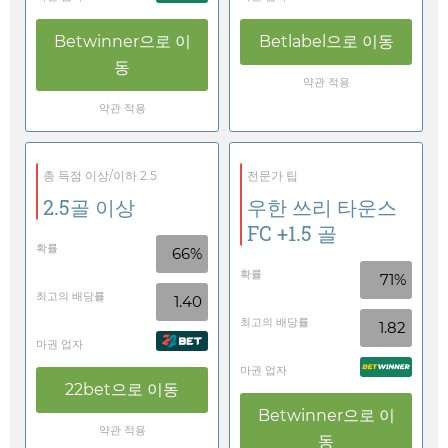
Betwinner
으로 이
Betlabel
으로 이동
동
약관 적용
약관 적용
총 득점 이상/이하 2.5
전문가 팁
2.5골 이상
우한 쓰리 타운스
FC +1.5 골
확률
66%
확률
71%
최고의 배당률
1.40
최고의 배당률
1.82
마권 업자
마권 업자
22bet
으로 이동
Betwinner
으로 이
약관 적용
동