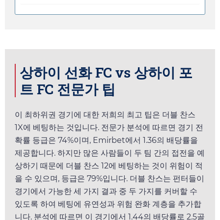
상하이 선화 FC vs 상하이 포
트 FC 전문가 팁
이 최하위권 경기에 대한 저희의 최고 팁은 더블 찬스
1X에 베팅하는 것입니다. 전문가 분석에 따르면 경기 전
확률 등급은 74%이며,
Emirbet
에서
1.36
의 배당률을
제공합니다. 하지만 많은 사람들이 두 팀 간의 접전을 예
상하기 때문에 더블 찬스 12에 베팅하는 것이 위험이 적
을 수 있으며, 등급은 79%입니다. 더블 찬스는 펀터들이
경기에서 가능한 세 가지 결과 중 두 가지를 커버할 수
있도록 하여 베팅에 유연성과 위험 완화 계층을 추가합
니다. 분석에 따르면 이 경기에서
1.44
의 배당률로 2.5골