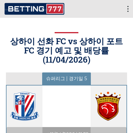
상하이 선화 FC vs 상하이 포트
FC 경기 예고 및 배당률
(
11/04/2026
)
슈퍼리그 | 경기일 5