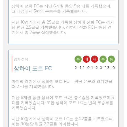
상하이 선화 FC는 지난 6개월 동안 5승 패를 기록했으며,
그 과정에서 3번의 무승부를 기록했습니다.
지난 10경기에서 총 25골을 기록한 상하이 선화 FC는 경기
당 평균 2.5골을 기록했습니다. 상하이 선화 FC는 해당 경
기에서 총 7골을 실점했습니다.
승
패
패
승
승
경기 성적
상하이 포트 FC
2 - 1
1 - 0
1 - 2
0 - 1
3 - 0
마지막 경기에서 상하이 포트 FC는 윈난 유쿤와 경기했을
때 2 - 1를 기록했습니다.
지난 6개월 동안 상하이 포트 FC은 총 4승을 기록했으며 3
패를 기록했습니다. 또한 상하이 포트 FC는 번의 무승부를
기록했습니다.
지난 10경기에서 상하이 포트 FC는 총 22골을 기록했으며,
이는 90분당 평균 2.2골을 의미합니다.