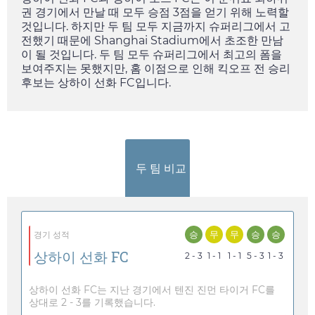
권 경기에서 만날 때 모두 승점 3점을 얻기 위해 노력할
것입니다. 하지만 두 팀 모두 지금까지 슈퍼리그에서 고
전했기 때문에 Shanghai Stadium에서 초조한 만남
이 될 것입니다. 두 팀 모두 슈퍼리그에서 최고의 폼을
보여주지는 못했지만, 홈 이점으로 인해 킥오프 전 승리
후보는 상하이 선화 FC입니다.
두 팀 비교
승
무
무
승
승
경기 성적
상하이 선화 FC
2 - 3
1 - 1
1 - 1
5 - 3
1 - 3
상하이 선화 FC는 지난 경기에서 텐진 진먼 타이거 FC를
상대로 2 - 3를 기록했습니다.