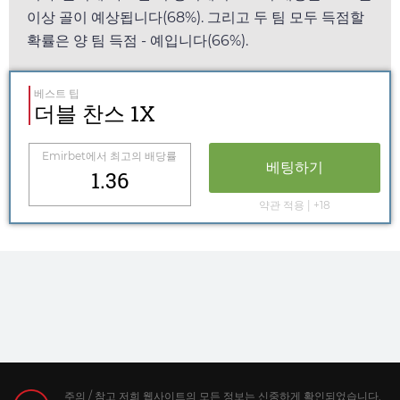
이상 골이 예상됩니다(68%). 그리고 두 팀 모두 득점할
확률은 양 팀 득점 - 예입니다(66%).
베스트 팁
더블 찬스 1X
Emirbet
에서 최고의 배당률
베팅하기
1.36
약관 적용 | +18
주의 / 참고 저희 웹사이트의 모든 정보는 신중하게 확인되었습니다.