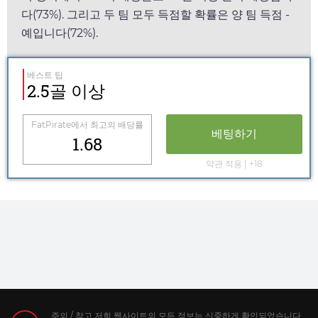
다(73%). 그리고 두 팀 모두 득점할 확률은 양 팀 득점 -
예입니다(72%).
베스트 팁
2.5골 이상
FatPirate
에서 최고의 배당률
베팅하기
1.68
약관 적용 | +18
주의 / 참고 저희 웹사이트의 모든 정보는 신중하게 확인되었습니다.