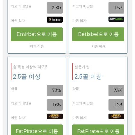
최고의 배당률
최고의 배당률
2.30
1.57
마권 업자
마권 업자
Emirbet
으로 이동
Betlabel
으로 이동
약관 적용
약관 적용
총 득점 이상/이하 2.5
전문가 팁
2.5골 이상
2.5골 이상
확률
확률
73%
73%
최고의 배당률
최고의 배당률
1.68
1.68
마권 업자
마권 업자
FatPirate
으로 이동
FatPirate
으로 이동