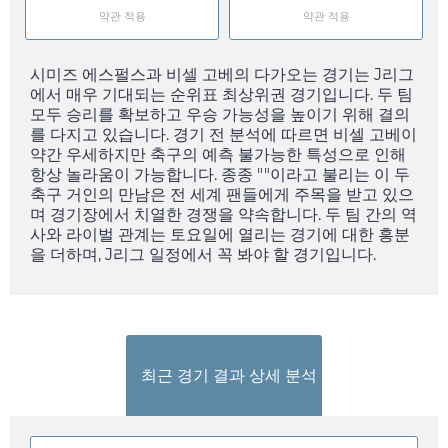
약관 적용
약관 적용
시미즈 에스펄스과 비셀 고베의 다가오는 경기는 J리그
에서 매우 기대되는 순위표 최상위권 경기입니다. 두 팀
모두 승리를 확보하고 우승 가능성을 높이기 위해 결의
를 다지고 있습니다. 경기 전 분석에 따르면 비셀 고베이
약간 우세하지만 축구의 예측 불가능한 특성으로 인해
항상 놀라움이 가능합니다. 종종 ""이라고 불리는 이 두
축구 거인의 만남은 전 세계 팬들에게 주목을 받고 있으
며 경기장에서 치열한 경쟁을 약속합니다. 두 팀 간의 역
사와 라이벌 관계는
토요일
에 열리는 경기에 대한 흥분
을 더하며, J리그 일정에서 꼭 봐야 할 경기입니다.
최근 경기 결과 상세 분석