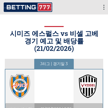
시미즈 에스펄스 vs 비셀 고베
경기 예고 및 배당률
(
21/02/2026
)
J리그 | 경기일 3