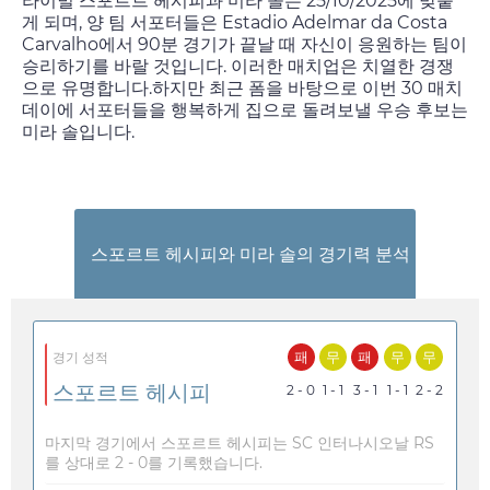
라이벌 스포르트 헤시피과 미라 솔는
25/10/2025
에 맞붙
게 되며, 양 팀 서포터들은 Estadio Adelmar da Costa
Carvalho에서 90분 경기가 끝날 때 자신이 응원하는 팀이
승리하기를 바랄 것입니다. 이러한 매치업은 치열한 경쟁
으로 유명합니다.하지만 최근 폼을 바탕으로 이번 30 매치
데이에 서포터들을 행복하게 집으로 돌려보낼 우승 후보는
미라 솔입니다.
스포르트 헤시피와 미라 솔의 경기력 분석
패
무
패
무
무
경기 성적
스포르트 헤시피
2 - 0
1 - 1
3 - 1
1 - 1
2 - 2
마지막 경기에서 스포르트 헤시피는 SC 인터나시오날 RS
를 상대로 2 - 0를 기록했습니다.