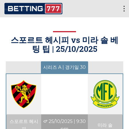
스포르트 헤시피 vs 미라 솔 베
팅 팁 |
25/10/2025
시리즈 A | 경기일 30
스포르트 헤시
25/10/2025
|
9:30
미라 솔
피
pm