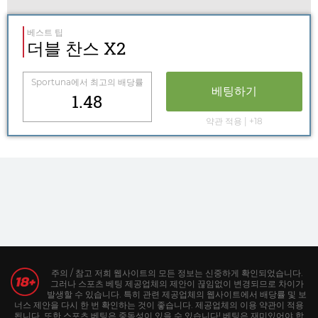
베스트 팁
더블 찬스 X2
Sportuna
에서 최고의 배당률
베팅하기
1.48
약관 적용 | +18
주의 / 참고 저희 웹사이트의 모든 정보는 신중하게 확인되었습니다.
그러나 스포츠 베팅 제공업체의 제안이 끊임없이 변경되므로 차이가
발생할 수 있습니다. 특히 관련 제공업체의 웹사이트에서 배당률 및 보
너스 제안을 다시 한 번 확인하는 것이 좋습니다. 제공업체의 이용 약관이 적용
됩니다. 또한 스포츠 베팅은 중독성이 있을 수 있습니다! 베팅은 재미있어야 합