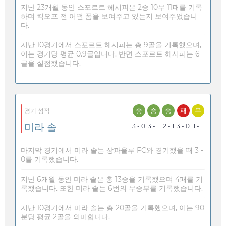
지난 23개월 동안 스포르트 헤시피은 2승 10무 11패를 기록
하며 킥오프 전 어떤 폼을 보여주고 있는지 보여주었습니
다.
지난 10경기에서 스포르트 헤시피는 총 9골을 기록했으며,
이는 경기당 평균 0.9골입니다. 반면 스포르트 헤시피는 6
골을 실점했습니다.
승
승
승
패
무
경기 성적
미라 솔
3 - 0
3 - 1
2 - 1
3 - 0
1 - 1
마지막 경기에서 미라 솔는 상파울루 FC와 경기했을 때 3 -
0를 기록했습니다.
지난 6개월 동안 미라 솔은 총 13승을 기록했으며 4패를 기
록했습니다. 또한 미라 솔는 6번의 무승부를 기록했습니다.
지난 10경기에서 미라 솔는 총 20골을 기록했으며, 이는 90
분당 평균 2골을 의미합니다.