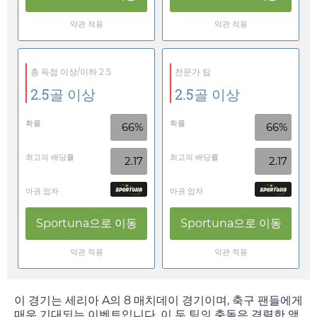
약관 적용
약관 적용
총 득점 이상/이하 2.5
전문가 팁
2.5골 이상
2.5골 이상
확률
확률
66%
66%
최고의 배당률
최고의 배당률
2.17
2.17
마권 업자
마권 업자
Sportuna
으로 이동
Sportuna
으로 이동
약관 적용
약관 적용
이 경기는 세리아 A의 8 매치데이 경기이며, 축구 팬들에게
매우 기대되는 이벤트입니다. 이 두 팀의 충돌은 격렬한 액