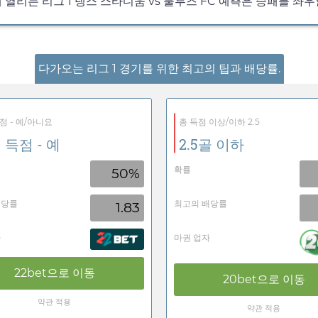
 열리는 리그 1 랭스 스타디움 vs 툴루즈 FC 예측은 승패를 좌우
다가오는 리그 1 경기를 위한 최고의 팁과 배당률.
점 - 예/아니요
총 득점 이상/이하 2.5
 득점 - 예
2.5골 이하
확률
50%
배당률
최고의 배당률
1.83
자
마권 업자
22bet
으로 이동
20bet
으로 이동
약관 적용
약관 적용