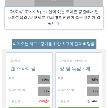
06/04/2025
3:15 pm
, 렌에 있는 로아존 공원에서 렌
스타디움와 AJ 오세르 간의 흥미진진한 축구 경기가 열
립니다.
다가오는 리그 1 경기를 위한 최고의 팁과 배당률.
3승무패
양 팀 득점 - 예/아니요
렌 스타디움
양 팀 득점 - 예
확률
확률
39%
51%
최고의 배당률
최고의 배당률
1.85
1.86
마권 업자
마권 업자