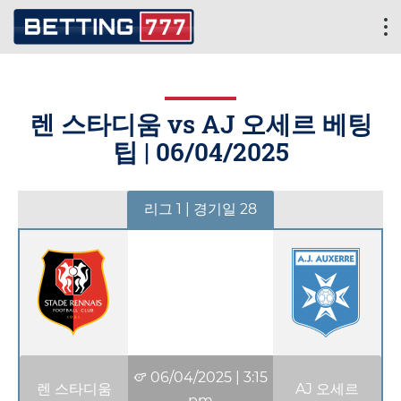
렌 스타디움 vs AJ 오세르 베팅
팁 |
06/04/2025
리그 1 | 경기일 28
06/04/2025
|
3:15
렌 스타디움
AJ 오세르
pm