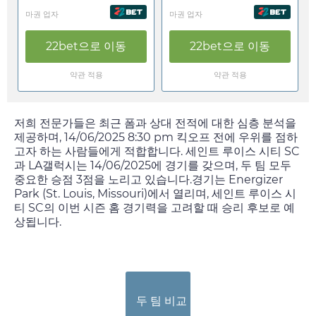
마권 업자
마권 업자
22bet
으로 이동
22bet
으로 이동
약관 적용
약관 적용
저희 전문가들은 최근 폼과 상대 전적에 대한 심층 분석을
제공하며,
14/06/2025 8:30 pm
킥오프 전에 우위를 점하
고자 하는 사람들에게 적합합니다. 세인트 루이스 시티 SC
과 LA갤럭시는
14/06/2025
에 경기를 갖으며, 두 팀 모두
중요한 승점 3점을 노리고 있습니다.경기는 Energizer
Park (St. Louis, Missouri)에서 열리며, 세인트 루이스 시
티 SC의 이번 시즌 홈 경기력을 고려할 때 승리 후보로 예
상됩니다.
두 팀 비교