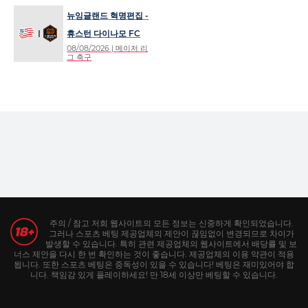
뉴잉글랜드 혁명편집 -
휴스턴 다이나모 FC
08/08/2026
| 메이저 리
그 축구
주의 / 참고 저희 웹사이트의 모든 정보는 신중하게 확인되었습니다.
그러나 스포츠 베팅 제공업체의 제안이 끊임없이 변경되므로 차이가
발생할 수 있습니다. 특히 관련 제공업체의 웹사이트에서 배당률 및 보
너스 제안을 다시 한 번 확인하는 것이 좋습니다. 제공업체의 이용 약관이 적용
됩니다. 또한 스포츠 베팅은 중독성이 있을 수 있습니다! 베팅은 재미있어야 합
니다. 책임감 있게 플레이하세요! 만 18세 이상만 베팅할 수 있습니다.