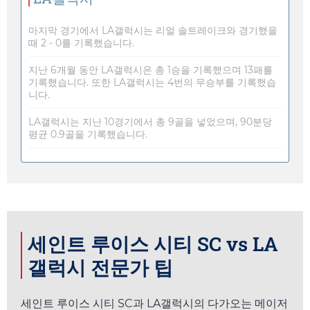
마지막 경기에서 LA갤럭시는 리얼 솔트레이크와 경기했을
때 2 - 0를 기록했습니다.
지난 6개월 동안 LA갤럭시은 총 1승을 기록했으며 13패를
기록했습니다. 또한 LA갤럭시는 4번의 무승부를 기록했습
니다.
LA갤럭시는 지난 10경기에서 총 9골을 넣었으며, 90분당
평균 0.9골을 기록했습니다.
세인트 루이스 시티 SC vs LA
갤럭시 전문가 팁
세인트 루이스 시티 SC과 LA갤럭시의 다가오는 메이저