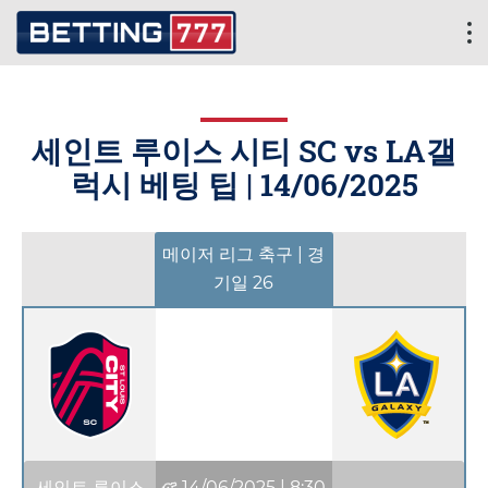
세인트 루이스 시티 SC vs LA갤
럭시 베팅 팁 |
14/06/2025
메이저 리그 축구 | 경
기일 26
세인트 루이스
14/06/2025
|
8:30