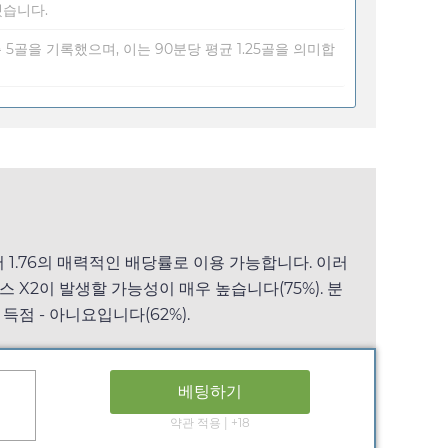
했습니다.
총 5골을 기록했으며, 이는 90분당 평균 1.25골을 의미합
서
1.76
의 매력적인 배당률로 이용 가능합니다. 이러
 X2이 발생할 가능성이 매우 높습니다(75%). 분
득점 - 아니요입니다(62%).
베팅하기
약관 적용 | +18