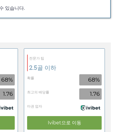
 수 있습니다.
전문가 팁
2.5골 이하
확률
68%
68%
최고의 배당률
1.76
1.76
마권 업자
Ivibet
으로 이동