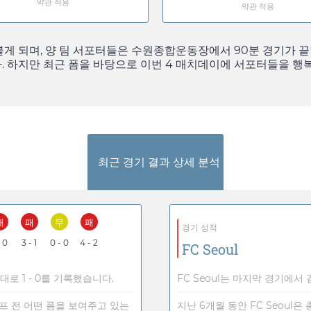
약관 적용
약관 적용
붙게 되며, 양 팀 서포터들은 수원종합운동장에서 90분 경기가 
 하지만 최근 폼을 바탕으로 이번 4 매치데이에 서포터들을 행복
최근 경기 결과 상세 분석
패
패
무
패
경기 성적
- 0
3 - 1
0 - 0
4 - 2
FC Seoul
로 1 - 0를 기록했습니다.
FC Seoul는 마지막 경기에서 
오프 전 어떤 폼을 보여주고 있는
지난 6개월 동안 FC Seoul은