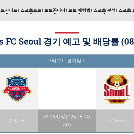
토토사이트
스포츠토토
토토꽁머니
토토 배팅법
스포츠 분석
스포츠 
s FC Seoul 경기 예고 및 배당률 (
08
K리그1 | 경기일 4
08/03/2025
|
5:00
수원 FC
FC Seoul
am