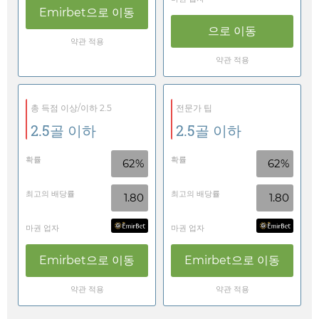
Emirbet
으로 이동
으로 이동
약관 적용
약관 적용
총 득점 이상/이하 2.5
전문가 팁
2.5골 이하
2.5골 이하
확률
확률
62%
62%
최고의 배당률
최고의 배당률
1.80
1.80
마권 업자
마권 업자
Emirbet
으로 이동
Emirbet
으로 이동
약관 적용
약관 적용