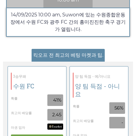
14/09/2025
10:00 am
, Suwon에 있는 수원종합운동
장에서 수원 FC와 광주 FC 간의 흥미진진한 축구 경기
가 열립니다.
킥오프 전 최고의 베팅 마켓과 팁.
3승무패
양 팀 득점 - 예/아니요
수원 FC
양 팀 득점 - 아니
요
확률
41%
확률
56%
최고의 배당률
2.45
최고의 배당률
-
마권 업자
마권 업자