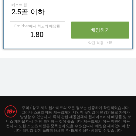
베스트 팁
2.5골 이하
Emirbet
에서 최고의 배당률
베팅하기
1.80
약관 적용 | +18
주의 / 참고 저희 웹사이트의 모든 정보는 신중하게 확인되었습니다.
그러나 스포츠 베팅 제공업체의 제안이 끊임없이 변경되므로 차이가
발생할 수 있습니다. 특히 관련 제공업체의 웹사이트에서 배당률 및 보
너스 제안을 다시 한 번 확인하는 것이 좋습니다. 제공업체의 이용 약관이 적용
됩니다. 또한 스포츠 베팅은 중독성이 있을 수 있습니다! 베팅은 재미있어야 합
니다. 책임감 있게 플레이하세요! 만 18세 이상만 베팅할 수 있습니다.