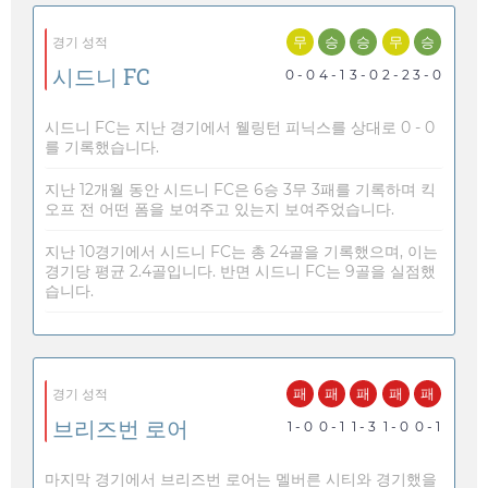
무
승
승
무
승
경기 성적
시드니 FC
0 - 0
4 - 1
3 - 0
2 - 2
3 - 0
시드니 FC는 지난 경기에서 웰링턴 피닉스를 상대로 0 - 0
를 기록했습니다.
지난 12개월 동안 시드니 FC은 6승 3무 3패를 기록하며 킥
오프 전 어떤 폼을 보여주고 있는지 보여주었습니다.
지난 10경기에서 시드니 FC는 총 24골을 기록했으며, 이는
경기당 평균 2.4골입니다. 반면 시드니 FC는 9골을 실점했
습니다.
패
패
패
패
패
경기 성적
브리즈번 로어
1 - 0
0 - 1
1 - 3
1 - 0
0 - 1
마지막 경기에서 브리즈번 로어는 멜버른 시티와 경기했을