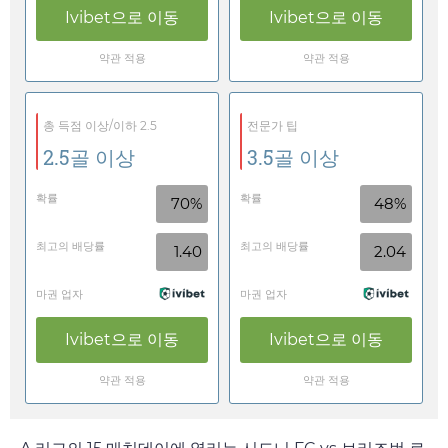
Ivibet
으로 이동
Ivibet
으로 이동
약관 적용
약관 적용
총 득점 이상/이하 2.5
전문가 팁
2.5골 이상
3.5골 이상
확률
확률
70%
48%
최고의 배당률
최고의 배당률
1.40
2.04
마권 업자
마권 업자
Ivibet
으로 이동
Ivibet
으로 이동
약관 적용
약관 적용