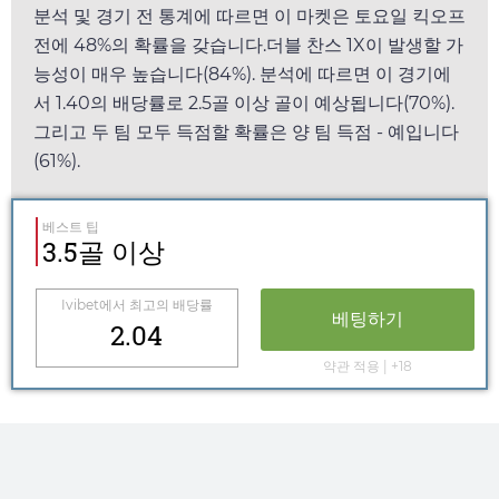
분석 및 경기 전 통계에 따르면 이 마켓은
토요일
킥오프
전에 48%의 확률을 갖습니다.더블 찬스 1X이 발생할 가
능성이 매우 높습니다(84%). 분석에 따르면 이 경기에
서
1.40
의 배당률로 2.5골 이상 골이 예상됩니다(70%).
그리고 두 팀 모두 득점할 확률은 양 팀 득점 - 예입니다
(61%).
베스트 팁
3.5골 이상
Ivibet
에서 최고의 배당률
베팅하기
2.04
약관 적용 | +18