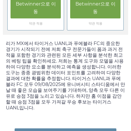
Betwinner
으로 이
Betwinner
으로 이
동
동
약관 적용
약관 적용
리가 MX에서 타이거스 UANL과 푸에블라 FC의 중요한
경기가 시작되기 전에 저희 축구 전문가들이 폼과 과거 전
적을 포함한 경기와 관련된 모든 세부 사항을 분석한 최고
의 베팅 팁을 확인하세요. 저희는 통계 도구와 모델을 사용
하여 다양한 요소를 분석하고 예측을 생성합니다. 이러한
도구는 종종 광범위한 데이터 포인트를 고려하여 다양한
결과에 대한 확률을 추정합니다. 타이거스 UANL과 푸에
블라 FC 모두
09/08/2025
에 유니버시티 스타디움에서 만
날 때 좋은 모습을 보여주기를 기대하며, 양측 모두 다른 이
유로 승점 3점을 노리고 있습니다. 하지만 홈 이점을 감안
할 때 승점 3점을 모두 가져갈 우승 후보는 타이거스
UANL입니다.