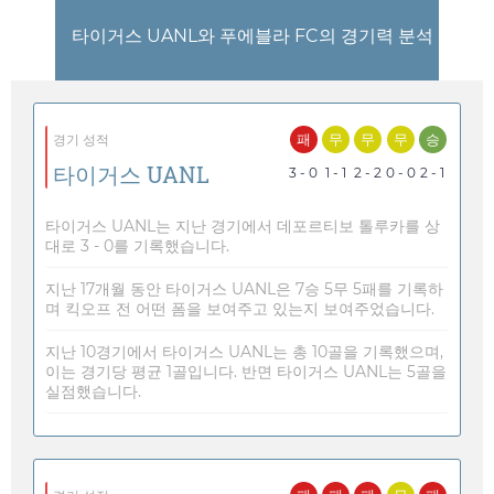
타이거스 UANL와 푸에블라 FC의 경기력 분석
패
무
무
무
승
경기 성적
타이거스 UANL
3 - 0
1 - 1
2 - 2
0 - 0
2 - 1
타이거스 UANL는 지난 경기에서 데포르티보 톨루카를 상
대로 3 - 0를 기록했습니다.
지난 17개월 동안 타이거스 UANL은 7승 5무 5패를 기록하
며 킥오프 전 어떤 폼을 보여주고 있는지 보여주었습니다.
지난 10경기에서 타이거스 UANL는 총 10골을 기록했으며,
이는 경기당 평균 1골입니다. 반면 타이거스 UANL는 5골을
실점했습니다.