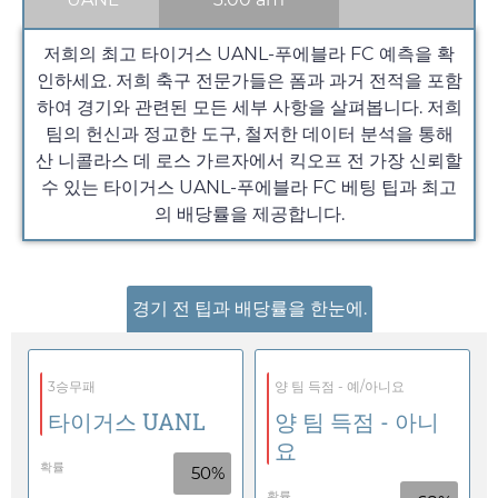
저희의 최고 타이거스 UANL-푸에블라 FC 예측을 확
인하세요. 저희 축구 전문가들은 폼과 과거 전적을 포함
하여 경기와 관련된 모든 세부 사항을 살펴봅니다. 저희
팀의 헌신과 정교한 도구, 철저한 데이터 분석을 통해
산 니콜라스 데 로스 가르자에서 킥오프 전 가장 신뢰할
수 있는 타이거스 UANL-푸에블라 FC 베팅 팁과 최고
의 배당률을 제공합니다.
경기 전 팁과 배당률을 한눈에.
3승무패
양 팀 득점 - 예/아니요
타이거스 UANL
양 팀 득점 - 아니
요
확률
50%
확률