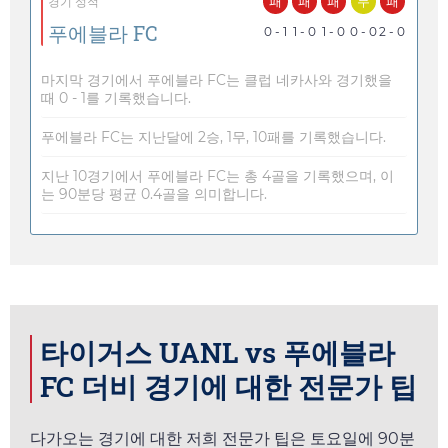
패
패
패
무
패
경기 성적
푸에블라 FC
0 - 1
1 - 0
1 - 0
0 - 0
2 - 0
마지막 경기에서 푸에블라 FC는 클럽 네카사와 경기했을
때 0 - 1를 기록했습니다.
푸에블라 FC는 지난달에 2승, 1무, 10패를 기록했습니다.
지난 10경기에서 푸에블라 FC는 총 4골을 기록했으며, 이
는 90분당 평균 0.4골을 의미합니다.
타이거스 UANL vs 푸에블라
FC 더비 경기에 대한 전문가 팁
다가오는 경기에 대한 저희 전문가 팁은
토요일
에 90분