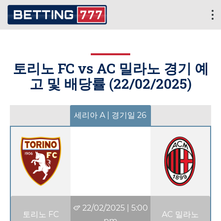
토리노 FC vs AC 밀라노 경기 예
고 및 배당률 (
22/02/2025
)
세리아 A | 경기일 26
22/02/2025
|
5:00
토리노 FC
AC 밀라노
pm