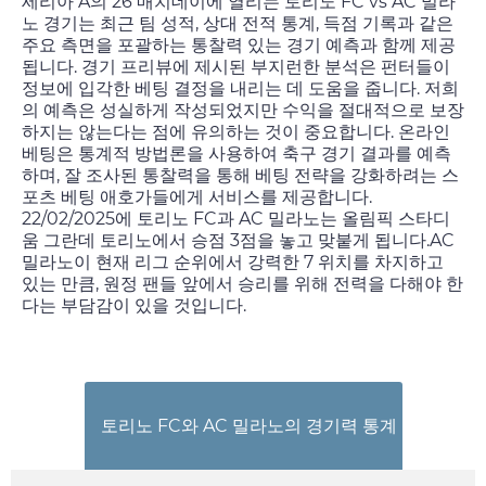
세리아 A의 26 매치데이에 열리는 토리노 FC vs AC 밀라
노 경기는 최근 팀 성적, 상대 전적 통계, 득점 기록과 같은
주요 측면을 포괄하는 통찰력 있는 경기 예측과 함께 제공
됩니다. 경기 프리뷰에 제시된 부지런한 분석은 펀터들이
정보에 입각한 베팅 결정을 내리는 데 도움을 줍니다. 저희
의 예측은 성실하게 작성되었지만 수익을 절대적으로 보장
하지는 않는다는 점에 유의하는 것이 중요합니다. 온라인
베팅은 통계적 방법론을 사용하여 축구 경기 결과를 예측
하며, 잘 조사된 통찰력을 통해 베팅 전략을 강화하려는 스
포츠 베팅 애호가들에게 서비스를 제공합니다.
22/02/2025
에 토리노 FC과 AC 밀라노는 올림픽 스타디
움 그란데 토리노에서 승점 3점을 놓고 맞붙게 됩니다.AC
밀라노이 현재 리그 순위에서 강력한 7 위치를 차지하고
있는 만큼, 원정 팬들 앞에서 승리를 위해 전력을 다해야 한
다는 부담감이 있을 것입니다.
토리노 FC와 AC 밀라노의 경기력 통계