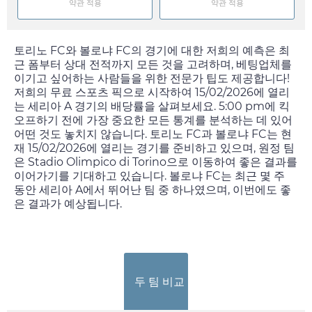
약관 적용
약관 적용
토리노 FC와 볼로냐 FC의 경기에 대한 저희의 예측은 최
근 폼부터 상대 전적까지 모든 것을 고려하며, 베팅업체를
이기고 싶어하는 사람들을 위한 전문가 팁도 제공합니다!
저희의 무료 스포츠 픽으로 시작하여
15/02/2026
에 열리
는 세리아 A 경기의 배당률을 살펴보세요.
5:00 pm
에 킥
오프하기 전에 가장 중요한 모든 통계를 분석하는 데 있어
어떤 것도 놓치지 않습니다. 토리노 FC과 볼로냐 FC는 현
재
15/02/2026
에 열리는 경기를 준비하고 있으며, 원정 팀
은 Stadio Olimpico di Torino으로 이동하여 좋은 결과를
이어가기를 기대하고 있습니다. 볼로냐 FC는 최근 몇 주
동안 세리아 A에서 뛰어난 팀 중 하나였으며, 이번에도 좋
은 결과가 예상됩니다.
두 팀 비교