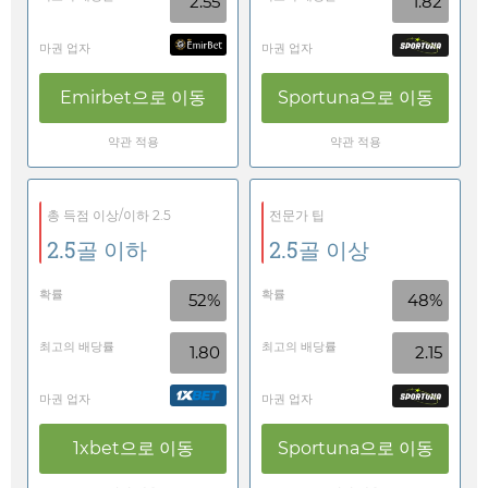
2.55
1.82
마권 업자
마권 업자
Emirbet
으로 이동
Sportuna
으로 이동
약관 적용
약관 적용
총 득점 이상/이하 2.5
전문가 팁
2.5골 이하
2.5골 이상
확률
확률
52%
48%
최고의 배당률
최고의 배당률
1.80
2.15
마권 업자
마권 업자
1xbet
으로 이동
Sportuna
으로 이동