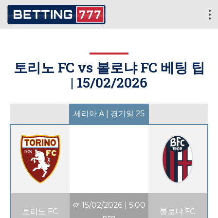
토리노 FC vs 볼로냐 FC 베팅 팁
|
15/02/2026
세리아 A | 경기일 25
15/02/2026
|
5:00
토리노 FC
볼로냐 FC
pm