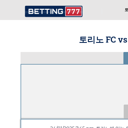
토리노 FC v