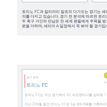
토리노 FC과 칼리아리 칼초의 다가오는 경기는 세
의를 다지고 있습니다. 경기 전 분석에 따르면 토리
두 축구 거인의 만남은 전 세계 팬들에게 주목을 
분을 더하며, 세리아 A 일정에서 꼭 봐야 할 경기입
경기 성적
1 
토리노 FC
토리노 FC는 지난 경기에서 AC 피오렌티나를 상대로 1 
지난 21개월 동안 토리노 FC은 5승 8무 8패를 기록하