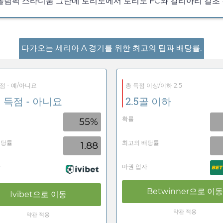
 올림픽 스타디움 그란데 토리노에서 토리노 FC와 칼리아리 칼초
다가오는 세리아 A 경기를 위한 최고의 팁과 배당률.
점 - 예/아니요
총 득점 이상/이하 2.5
 득점 - 아니요
2.5골 이하
확률
55%
배당률
최고의 배당률
1.88
자
마권 업자
Betwinner
으로 이동
Ivibet
으로 이동
약관 적용
약관 적용