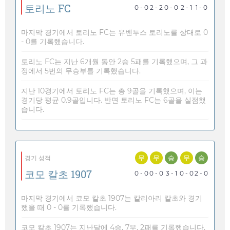
토리노 FC
0 - 0
2 - 2
0 - 0
2 - 1
1 - 0
마지막 경기에서 토리노 FC는 유벤투스 토리노를 상대로 0
- 0를 기록했습니다.
토리노 FC는 지난 6개월 동안 2승 5패를 기록했으며, 그 과
정에서 5번의 무승부를 기록했습니다.
지난 10경기에서 토리노 FC는 총 9골을 기록했으며, 이는
경기당 평균 0.9골입니다. 반면 토리노 FC는 6골을 실점했
습니다.
무
무
승
무
승
경기 성적
코모 칼초 1907
0 - 0
0 - 0
3 - 1
0 - 0
2 - 0
마지막 경기에서 코모 칼초 1907는 칼리아리 칼초와 경기
했을 때 0 - 0를 기록했습니다.
코모 칼초 1907는 지난달에 4승, 7무, 2패를 기록했습니다.