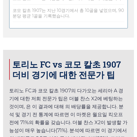
코모 칼초 1907는 지난 10경기에서 총 10골을 넣었으며, 90
분당 평균 1골을 기록했습니다.
토리노 FC vs 코모 칼초 1907
더비 경기에 대한 전문가 팁
토리노 FC과 코모 칼초 1907의 다가오는 세리아 A 경
기에 대한 저희 전문가 팁은 더블 찬스 X2에 베팅하는
것이며,
은 이 결과에 대해
의 배당률을 제공합니다. 분
석 및 경기 전 통계에 따르면 이 마켓은
월요일
킥오프
전에 71%의 확률을 갖습니다. 더블 찬스 X2이 발생할 가
능성이 매우 높습니다(71%). 분석에 따르면 이 경기에서