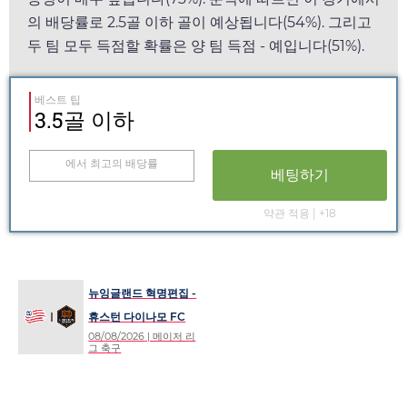
의 배당률로 2.5골 이하 골이 예상됩니다(54%). 그리고
두 팀 모두 득점할 확률은 양 팀 득점 - 예입니다(51%).
베스트 팁
3.5골 이하
에서 최고의 배당률
베팅하기
약관 적용 | +18
뉴잉글랜드 혁명편집 -
휴스턴 다이나모 FC
08/08/2026
| 메이저 리
그 축구