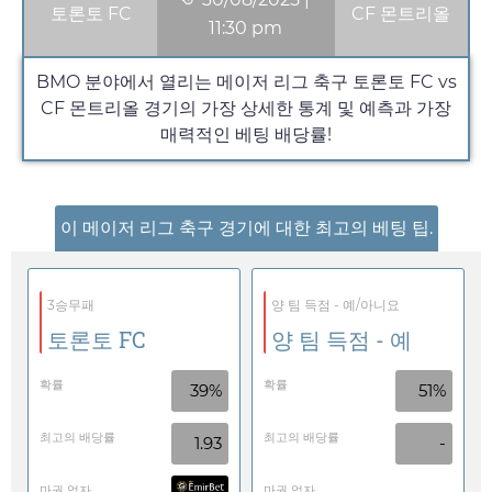
토론토 FC
CF 몬트리올
11:30 pm
BMO 분야에서 열리는 메이저 리그 축구 토론토 FC vs
CF 몬트리올 경기의 가장 상세한 통계 및 예측과 가장
매력적인 베팅 배당률!
이 메이저 리그 축구 경기에 대한 최고의 베팅 팁.
3승무패
양 팀 득점 - 예/아니요
토론토 FC
양 팀 득점 - 예
확률
확률
39%
51%
최고의 배당률
최고의 배당률
1.93
-
마권 업자
마권 업자