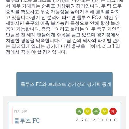
툴루즈 FC과 브레스트 경기장의 다가오는 경기는 리그 1에
서 매우 기대되는 순위표 최상위권 경기입니다. 두 팀 모두
승리를 확보하고 우승 가능성을 높이기 위해 결의를 다지
고 있습니다.경기 전 분석에 따르면 툴루즈 FC이 약간 우
세하지만 축구의 예측 불가능한 특성으로 인해 항상 놀라
움이 가능합니다. 종종 ""이라고 불리는 이 두 축구 거인의
만남은 전 세계 팬들에게 주목을 받고 있으며 경기장에서
치열한 경쟁을 약속합니다. 두 팀 간의 역사와 라이벌 관계
는
일요일
에 열리는 경기에 대한 흥분을 더하며, 리그 1 일
정에서 꼭 봐야 할 경기입니다.
툴루즈 FC와 브레스트 경기장의 경기력 통계
승
무
승
무
패
경기 성적
툴루즈 FC
2 - 3
1 - 1
2 - 1
0 - 0
1 - 0