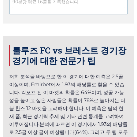
90분당 평균 1.6골을 기록했습니다.
툴루즈 FC vs 브레스트 경기장
경기에 대한 전문가 팁
저희 분석을 바탕으로 한 이 경기에 대한 예측은 2.5골
이상이며,
Emirbet
에서
1.93
의 배당률로 찾을 수 있습
니다. 킥오프 전 이 마켓의 확률은 64%이며, 성공 가능
성을 높이고 싶은 사람들은 확률이 78%로 높아지는 더
블 찬스 12 마켓을 고려해야 합니다. 이 예측은 팀의 현
재 폼, 최근 경기력 추세 및 기타 관련 통계를 고려하여
이루어집니다.분석에 따르면 이 경기에서
1.93
의 배당률
로 2.5골 이상 골이 예상됩니다(64%). 그리고 두 팀 모두