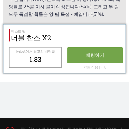
당률로 2.5골 이하 골이 예상됩니다(54%). 그리고 두 팀
모두 득점할 확률은 양 팀 득점 - 예입니다(51%).
베스트 팁
더블 찬스 X2
Ivibet
에서 최고의 배당률
베팅하기
1.83
약관 적용 | +18
주의 / 참고 저희 웹사이트의 모든 정보는 신중하게 확인되었습니다.