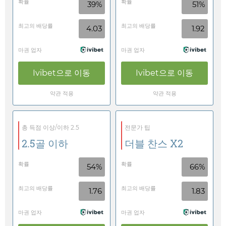
확률
확률
39%
51%
최고의 배당률
최고의 배당률
4.03
1.92
마권 업자
마권 업자
Ivibet
으로 이동
Ivibet
으로 이동
약관 적용
약관 적용
총 득점 이상/이하 2.5
전문가 팁
2.5골 이하
더블 찬스 X2
확률
확률
54%
66%
최고의 배당률
최고의 배당률
1.76
1.83
마권 업자
마권 업자