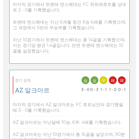
마지막 경기에서 트벤테 엔스헤데는 FC 위트레흐트를 상대
로 2 - 0를 기록했습니다.
트벤테 엔스헤데는 지난 6개월 동안 9승 6패를 기록했으며,
그 과정에서 5번의 무승부를 기록했습니다.
지난 10경기에서 트벤테 엔스헤데는 총 14골을 기록했으며,
이는 경기당 평균 1.4골입니다. 반면 트벤테 엔스헤데는 10
골을 실점했습니다.
승
승
무
패
패
경기 성적
AZ 알크마르
3 - 0
0 - 3
1 - 1
1 - 0
0 - 1
마지막 경기에서 AZ 알크마르는 FC 흐로닝언와 경기했을
때 3 - 0를 기록했습니다.
AZ 알크마르는 지난달에 10승, 6무, 4패를 기록했습니다.
AZ 알크마르는 지난 10경기에서 총 16골을 넣었으며, 90분