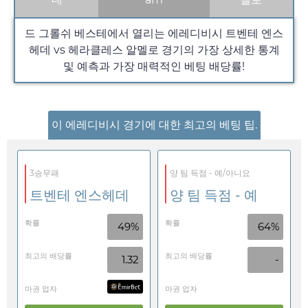
드 그롤쉬 베스테에서 열리는 에레디비시 트벤테 엔스
헤데 vs 헤라클레스 알멜로 경기의 가장 상세한 통계
및 예측과 가장 매력적인 베팅 배당률!
이 에레디비시 경기에 대한 최고의 베팅 팁.
3승무패
양 팀 득점 - 예/아니요
트벤테 엔스헤데
양 팀 득점 - 예
확률
확률
49%
64%
최고의 배당률
최고의 배당률
1.32
-
마권 업자
마권 업자