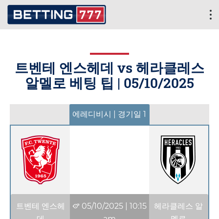
트벤테 엔스헤데 vs 헤라클레스
알멜로 베팅 팁 |
05/10/2025
에레디비시 | 경기일 1
트벤테 엔스헤
05/10/2025
|
10:15
헤라클레스 알
데
am
멜로