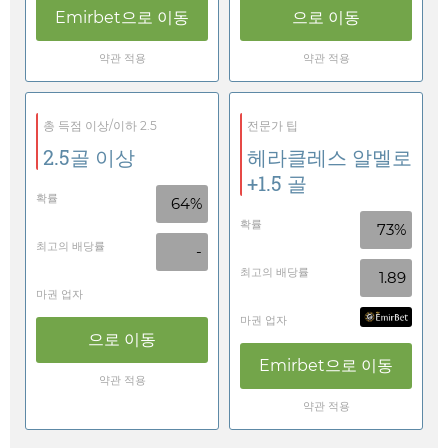
Emirbet
으로 이동
으로 이동
약관 적용
약관 적용
총 득점 이상/이하 2.5
전문가 팁
2.5골 이상
헤라클레스 알멜로
+1.5 골
확률
64%
확률
73%
최고의 배당률
-
최고의 배당률
1.89
마권 업자
마권 업자
으로 이동
Emirbet
으로 이동
약관 적용
약관 적용