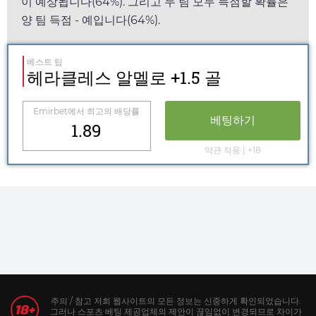
이 예상됩니다(64%). 그리고 두 팀 모두 득점할 확률은
양 팀 득점 - 예입니다(64%).
베스트 팁
헤라클레스 알멜로 +1.5 골
Emirbet
에서 최고의 배당률
베팅하기
1.89
약관 적용 | +18
주의 / 참고 저희 웹사이트의 모든 정보는 신중하게 확인되었습니다.
그러나 스포츠 베팅 제공업체의 제안이 끊임없이 변경되므로 차이가