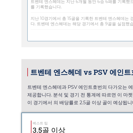
트벤테 엔스헤데는 지난 6개월 동안 6승 6패를 기록했으
를 기록했습니다.
지난 10경기에서 총 15골을 기록한 트벤테 엔스헤데는 
다. 트벤테 엔스헤데는 해당 경기에서 총 9골을 실점했
트벤테 엔스헤데 vs PSV 에인
트벤테 엔스헤데과 PSV 에인트호번의 다가오는 에
제공합니다. 분석 및 경기 전 통계에 따르면 이 마
이 경기에서
의 배당률로 2.5골 이상 골이 예상됩니다(
베스트 팁
3.5골 이상