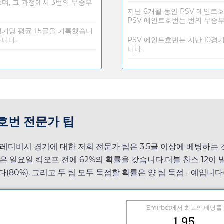
며, 그 과정에서 3번의 무승부
지난 6개월 동안 PSV 에인트
PSV 에인트호번는 번의 무승
경기당 평균 1.5골을 기록했습니
습니다.
PSV 에인트호번는 지난 10경기
니다.
트호번 전문가 팁
레디비시 경기에 대한 저희 전문가 팁은 3.5골 이상에 베팅하는 
켓은
일요일
킥오프 전에 62%의 확률을 갖습니다.더블 찬스 12이 
80%). 그리고 두 팀 모두 득점할 확률은 양 팀 득점 - 예입니다(7
Emirbet
에서 최고의 배당률
1.95