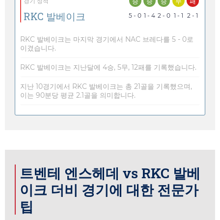
승
승
승
무
패
경기 성적
RKC 발베이크
5 - 0
1 - 4
2 - 0
1 - 1
2 - 1
RKC 발베이크는 마지막 경기에서 NAC 브레다를 5 - 0로
이겼습니다.
RKC 발베이크는 지난달에 4승, 5무, 12패를 기록했습니다.
지난 10경기에서 RKC 발베이크는 총 21골을 기록했으며,
이는 90분당 평균 2.1골을 의미합니다.
트벤테 엔스헤데 vs RKC 발베
이크 더비 경기에 대한 전문가
팁