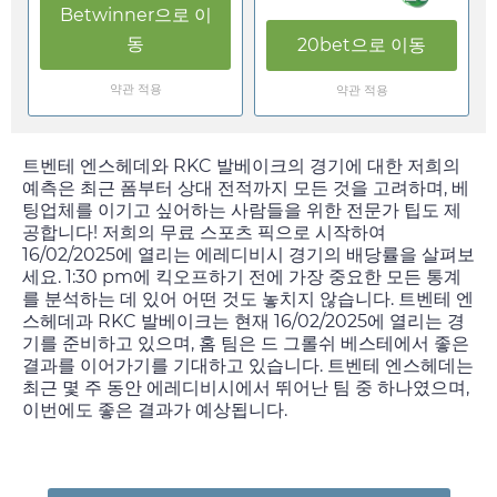
Betwinner
으로 이
동
20bet
으로 이동
약관 적용
약관 적용
트벤테 엔스헤데와 RKC 발베이크의 경기에 대한 저희의
예측은 최근 폼부터 상대 전적까지 모든 것을 고려하며, 베
팅업체를 이기고 싶어하는 사람들을 위한 전문가 팁도 제
공합니다! 저희의 무료 스포츠 픽으로 시작하여
16/02/2025
에 열리는 에레디비시 경기의 배당률을 살펴보
세요.
1:30 pm
에 킥오프하기 전에 가장 중요한 모든 통계
를 분석하는 데 있어 어떤 것도 놓치지 않습니다. 트벤테 엔
스헤데과 RKC 발베이크는 현재
16/02/2025
에 열리는 경
기를 준비하고 있으며, 홈 팀은 드 그롤쉬 베스테에서 좋은
결과를 이어가기를 기대하고 있습니다. 트벤테 엔스헤데는
최근 몇 주 동안 에레디비시에서 뛰어난 팀 중 하나였으며,
이번에도 좋은 결과가 예상됩니다.