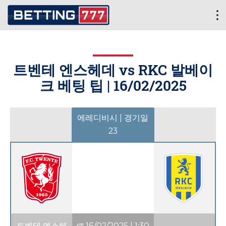
트벤테 엔스헤데 vs RKC 발베이
크 베팅 팁 |
16/02/2025
에레디비시 | 경기일
23
트벤테 엔스헤
16/02/2025
|
1:30