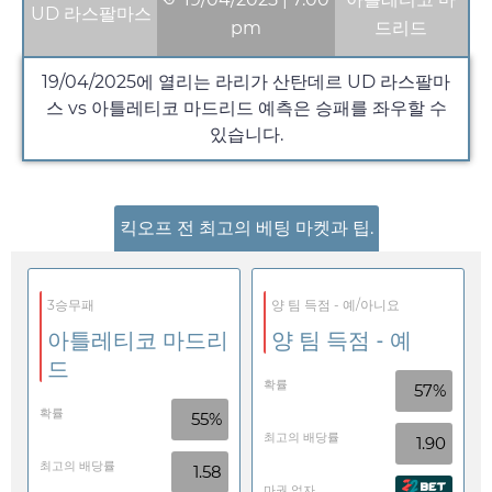
UD 라스팔마스
pm
드리드
19/04/2025
에 열리는 라리가 산탄데르 UD 라스팔마
스 vs 아틀레티코 마드리드 예측은 승패를 좌우할 수
있습니다.
킥오프 전 최고의 베팅 마켓과 팁.
3승무패
양 팀 득점 - 예/아니요
아틀레티코 마드리
양 팀 득점 - 예
드
확률
57%
확률
55%
최고의 배당률
1.90
최고의 배당률
1.58
마권 업자