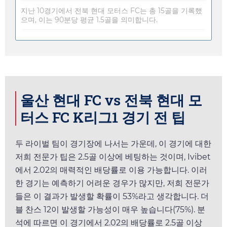
지난 10경기에서 전북 현대 모터스 FC는 총 15골을 기록했
으며, 이는 90분당 평균 1.5골을 의미합니다.
울산 현대 FC vs 전북 현대 모
터스 FC K리그1 경기 전 팁
두 라이벌 팀이 경기장에 나서는 가운데, 이 경기에 대한
저희 전문가 팁은 2.5골 이상에 베팅하는 것이며,
Ivibet
에서
2.02
의 매력적인 배당률로 이용 가능합니다. 이러
한 경기는 예측하기 어려운 경우가 많지만, 저희 전문가
들은 이 결과가 발생할 확률이 53%라고 생각합니다. 더
블 찬스 12이 발생할 가능성이 매우 높습니다(75%). 분
석에 따르면 이 경기에서
2.02
의 배당률로 2.5골 이상