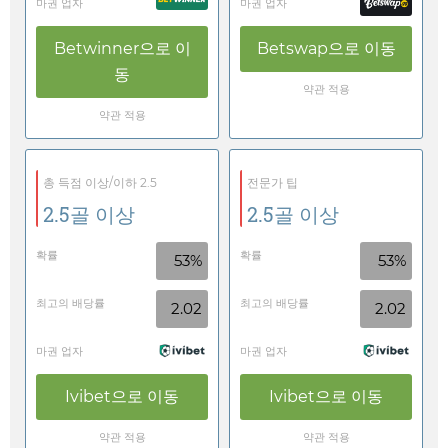
마권 업자
마권 업자
Betwinner
으로 이
Betswap
으로 이동
동
약관 적용
약관 적용
총 득점 이상/이하 2.5
전문가 팁
2.5골 이상
2.5골 이상
확률
확률
53%
53%
최고의 배당률
최고의 배당률
2.02
2.02
마권 업자
마권 업자
Ivibet
으로 이동
Ivibet
으로 이동
약관 적용
약관 적용