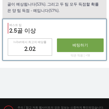
골이 예상됩니다(53%). 그리고 두 팀 모두 득점할 확률
은 양 팀 득점 - 예입니다(57%).
베스트 팁
2.5골 이상
Ivibet
에서 최고의 배당률
베팅하기
2.02
약관 적용 | +18
주의 / 참고 저희 웹사이트의 모든 정보는 신중하게 확인되었습니다.