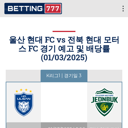
울산 현대 FC vs 전북 현대 모터
스 FC 경기 예고 및 배당률
(
01/03/2025
)
K리그1 | 경기일 3