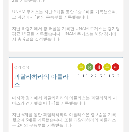
2를 기록했습니다.
UNAM 쿠거스는 지난 6개월 동안 4승 4패를 기록했으며,
그 과정에서 1번의 무승부를 기록했습니다.
지난 10경기에서 총 15골을 기록한 UNAM 쿠거스는 경기당
평균 1.5골을 기록했습니다. UNAM 쿠거스는 해당 경기에
서 총 4골을 실점했습니다.
무
승
패
무
패
경기 성적
과달라하라의 아틀라
1 - 1
1 - 2
2 - 3
1 - 1
3 - 2
스
마지막 경기에서 과달라하라의 아틀라스는 과달라하라 시
바스와 경기했을 때 1 - 1를 기록했습니다.
지난 6개월 동안 과달라하라의 아틀라스은 총 3승을 기록
했으며 3패를 기록했습니다. 또한 과달라하라의 아틀라스
는 2번의 무승부를 기록했습니다.