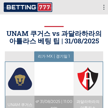
UNAM 쿠거스 vs 과달라하라의
아틀라스 베팅 팁 |
31/08/2025
리가 MX | 경기일 1
31/08/2025
|
11:00
과달라하라의
UNAM 쿠거스
pm
아틀라스