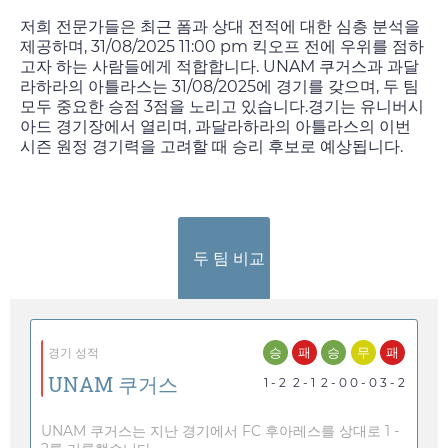
저희 전문가들은 최근 폼과 상대 전적에 대한 심층 분석을
제공하며,
31/08/2025 11:00 pm
킥오프 전에 우위를 점하
고자 하는 사람들에게 적합합니다. UNAM 쿠거스과 과달
라하라의 아틀라스는
31/08/2025
에 경기를 갖으며, 두 팀
모두 중요한 승점 3점을 노리고 있습니다.경기는 유니버시
아드 경기장에서 열리며, 과달라하라의 아틀라스의 이번
시즌 원정 경기력을 고려할 때 승리 후보로 예상됩니다.
두 팀 비교
승
패
승
무
패
경기 성적
UNAM 쿠거스
1 - 2
2 - 1
2 - 0
0 - 0
3 - 2
UNAM 쿠거스는 지난 경기에서 FC 후아레스를 상대로 1 -