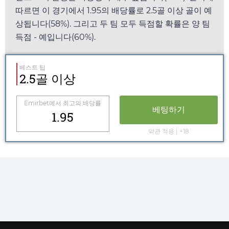
따르면 이 경기에서
1.95
의 배당률로 2.5골 이상 골이 예
상됩니다(58%). 그리고 두 팀 모두 득점할 확률은 양 팀
득점 - 예입니다(60%).
베스트 팁
2.5골 이상
Emirbet
에서 최고의 배당률
베팅하기
1.95
약관 적용 | +18