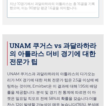
지난 10경기에서 과달라하라의 아틀라스는 총 16골을 기록
했으며, 이는 90분당 평균 1.6골을 의미합니다.
UNAM 쿠거스 vs 과달라하라
의 아틀라스 더비 경기에 대한
전문가 팁
UNAM 쿠거스과 과달라하라의 아틀라스의 다가오는
리가 MX 경기에 대한 저희 전문가 팁은 2.5골 이상에 베
팅하는 것이며,
Emirbet
은 이 결과에 대해
1.95
의 배당
률을 제공합니다. 분석 및 경기 전 통계에 따르면 이 마
켓은
일요일
킥오프 전에 58%의 확률을 갖습니다.더블
찬스 12이 발생할 가능성이 매우 높습니다(76%). 분석에