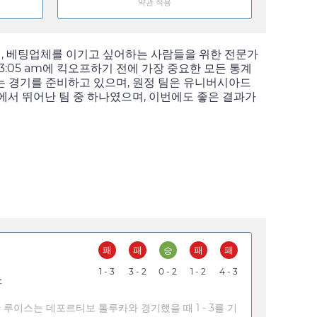
약관 적용
며, 베팅업체를 이기고 싶어하는 사람들을 위한 전문가
3:05 am
에 킥오프하기 전에 가장 중요한 모든 통계
는 경기를 준비하고 있으며, 원정 팀은 유니버시아드
에서 뛰어난 팀 중 하나였으며, 이번에도 좋은 결과가
패
패
승
패
패
1 - 3
3 - 2
0 - 2
1 - 2
4 - 3
스
루이스는 데포르티보 톨루카와 경기했을 때 1 - 3를 기