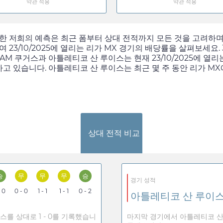
약관 적용
약관 적용
한 저희의 예측은 최근 폼부터 상대 전적까지 모든 것을 고려하
하여
23/10/2025
에 열리는 리가 MX 경기의 배당률을 살펴보세요.
UNAM 쿠거스과 아틀레티코 산 루이스는 현재
23/10/2025
에 열리
 있습니다. 아틀레티코 산 루이스는 최근 몇 주 동안 리가 MX
상대 전적 비교
승
무
무
무
승
경기 성적
- 0
0 - 0
1 - 1
1 - 1
0 - 2
아틀레티코 산 루이
를 상대로 1 - 0를 기록했습니
마지막 경기에서 아틀레티코 산 