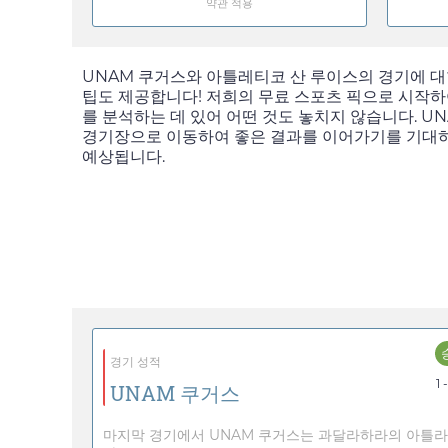
약관 적용
UNAM 쿠거스와 아틀레티코 산 루이스의 경기에 대
팁도 제공합니다! 저희의 무료 스포츠 픽으로 시작
를 분석하는 데 있어 어떤 것도 놓치지 않습니다. 
경기장으로 이동하여 좋은 결과를 이어가기를 기대하고
예상됩니다.
경기 성적
1 
UNAM 쿠거스
마지막 경기에서 UNAM 쿠거스는 과달라하라의 아틀라스