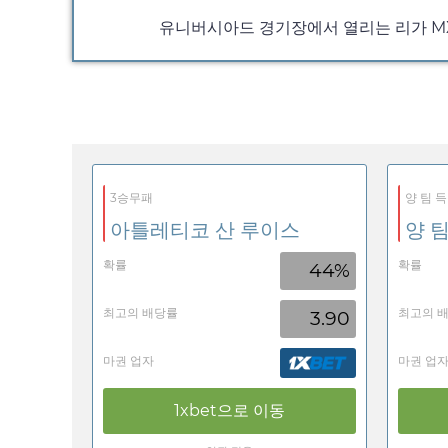
유니버시아드 경기장에서 열리는 리가 MX 
3승무패
양 팀 득
아틀레티코 산 루이스
양 팀
확률
확률
44%
최고의 배당률
최고의 
3.90
마권 업자
마권 업
1xbet
으로 이동