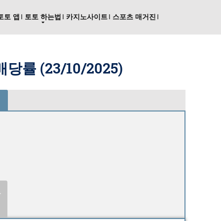
토토 앱
토토 하는법
카지노사이트
스포츠 매거진
배당률 (
23/10/2025
)
루