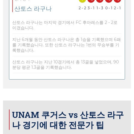
산토스 라구나
2 - 2
3 - 1
1 - 3
0 - 1
2 - 1
산토스 라구나는 마지막 경기에서 FC 후아레스를 2 - 2로
이겼습니다.
지난 6개월 동안 산토스 라구나은 총 1승을 기록했으며 6패
를 기록했습니다. 또한 산토스 라구나는 1번의 무승부를 기
록했습니다.
산토스 라구나는 지난 10경기에서 총 13골을 넣었으며, 90
분당 평균 1.3골을 기록했습니다.
UNAM 쿠거스 vs 산토스 라구
나 경기에 대한 전문가 팁