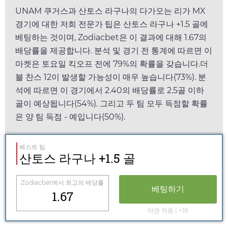
UNAM 쿠거스과 산토스 라구나의 다가오는 리가 MX
경기에 대한 저희 전문가 팁은 산토스 라구나 +1.5 골에
베팅하는 것이며,
Zodiacbet
은 이 결과에 대해
1.67
의
배당률을 제공합니다. 분석 및 경기 전 통계에 따르면 이
마켓은
토요일
킥오프 전에 79%의 확률을 갖습니다.더
블 찬스 12이 발생할 가능성이 매우 높습니다(73%). 분
석에 따르면 이 경기에서
2.40
의 배당률로 2.5골 이하
골이 예상됩니다(54%). 그리고 두 팀 모두 득점할 확률
은 양 팀 득점 - 예입니다(50%).
베스트 팁
산토스 라구나 +1.5 골
Zodiacbet
에서 최고의 배당률
베팅하기
1.67
약관 적용 | +18