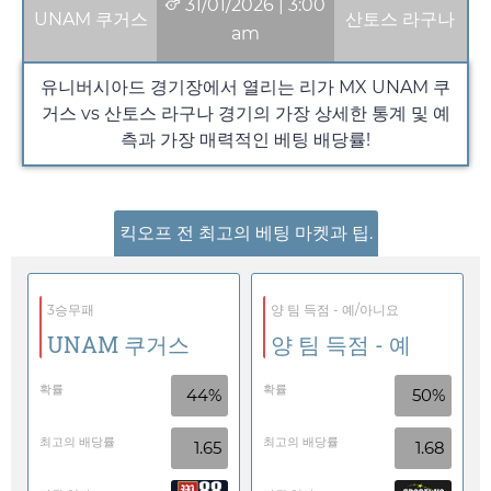
31/01/2026
|
3:00
UNAM 쿠거스
산토스 라구나
am
유니버시아드 경기장에서 열리는 리가 MX UNAM 쿠
거스 vs 산토스 라구나 경기의 가장 상세한 통계 및 예
측과 가장 매력적인 베팅 배당률!
킥오프 전 최고의 베팅 마켓과 팁.
3승무패
양 팀 득점 - 예/아니요
UNAM 쿠거스
양 팀 득점 - 예
확률
확률
44%
50%
최고의 배당률
최고의 배당률
1.65
1.68