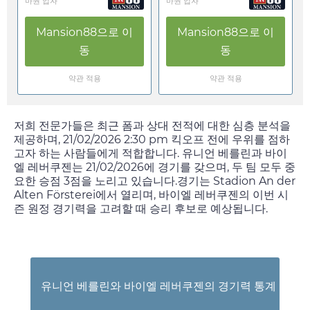
마권 업자
마권 업자
Mansion88
으로 이
Mansion88
으로 이
동
동
약관 적용
약관 적용
저희 전문가들은 최근 폼과 상대 전적에 대한 심층 분석을
제공하며,
21/02/2026 2:30 pm
킥오프 전에 우위를 점하
고자 하는 사람들에게 적합합니다. 유니언 베를린과 바이
엘 레버쿠젠는
21/02/2026
에 경기를 갖으며, 두 팀 모두 중
요한 승점 3점을 노리고 있습니다.경기는 Stadion An der
Alten Försterei에서 열리며, 바이엘 레버쿠젠의 이번 시
즌 원정 경기력을 고려할 때 승리 후보로 예상됩니다.
유니언 베를린와 바이엘 레버쿠젠의 경기력 통계