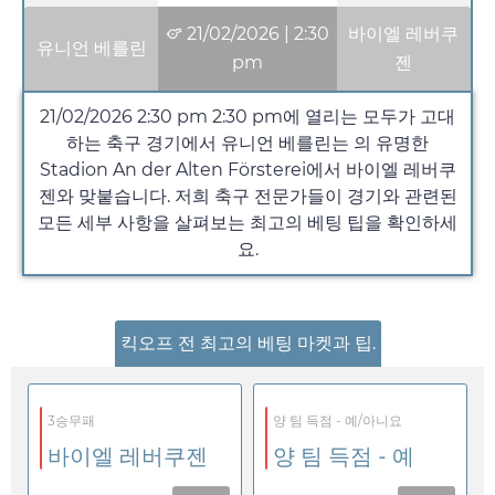
21/02/2026
|
2:30
바이엘 레버쿠
유니언 베를린
pm
젠
21/02/2026 2:30 pm
2:30 pm
에 열리는 모두가 고대
하는 축구 경기에서 유니언 베를린는 의 유명한
Stadion An der Alten Försterei에서 바이엘 레버쿠
젠와 맞붙습니다. 저희 축구 전문가들이 경기와 관련된
모든 세부 사항을 살펴보는 최고의 베팅 팁을 확인하세
요.
킥오프 전 최고의 베팅 마켓과 팁.
3승무패
양 팀 득점 - 예/아니요
바이엘 레버쿠젠
양 팀 득점 - 예