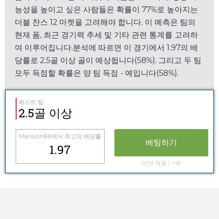
능성을 높이고 싶은 사람들은 확률이 77%로 높아지는
더블 찬스 12 마켓을 고려해야 합니다. 이 예측은 팀의
현재 폼, 최근 경기력 추세 및 기타 관련 통계를 고려하
여 이루어집니다.분석에 따르면 이 경기에서
1.97
의 배
당률로 2.5골 이상 골이 예상됩니다(58%). 그리고 두 팀
모두 득점할 확률은 양 팀 득점 - 예입니다(58%).
베스트 팁
2.5골 이상
Mansion88
에서 최고의 배당률
베팅하기
1.97
약관 적용 | +18