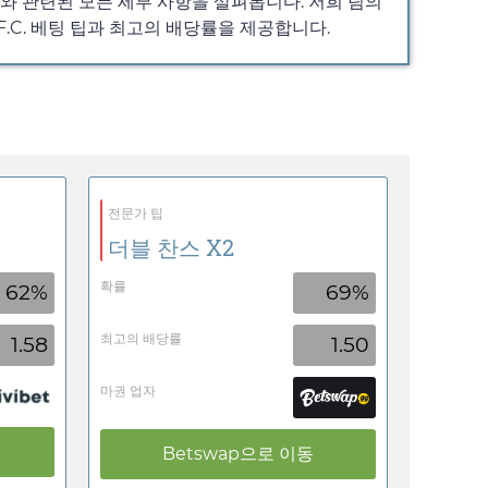
기와 관련된 모든 세부 사항을 살펴봅니다. 저희 팀의
F.C. 베팅 팁과 최고의 배당률을 제공합니다.
전문가 팁
더블 찬스 X2
확률
62%
69%
최고의 배당률
1.58
1.50
마권 업자
Betswap
으로 이동