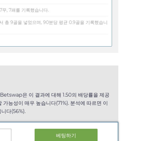
, 7무, 7패를 기록했습니다.
에서 총 9골을 넣었으며, 90분당 평균 0.9골을 기록했습니
Betswap
은 이 결과에 대해
1.50
의 배당률을 제공
 가능성이 매우 높습니다(71%). 분석에 따르면 이
니다(56%).
베팅하기