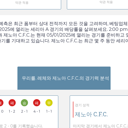
약관 적용
약관 적용
희의 예측은 최근 폼부터 상대 전적까지 모든 것을 고려하며, 베팅
/2025
에 열리는 세리아 A 경기의 배당률을 살펴보세요.
2:00 pm
 제노아 C.F.C.는 현재
05/01/2025
에 열리는 경기를 준비하고 있으며, 
이어가기를 기대하고 있습니다. 제노아 C.F.C.는 최근 몇 주 동안 
우리를. 레체와 제노아 C.F.C.의 경기력 분석
패
패
승
패
무
경기 성적
- 0
1 - 2
2 - 1
4 - 1
1 - 1
제노아 C.F.C.
 2 - 0를 기록했습니다.
마지막 경기에서 제노아 C.F.C.