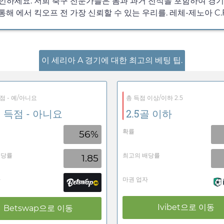
을 확인하세요. 저희 축구 전문가들은 폼과 과거 전적을 포함하여 경
해 에서 킥오프 전 가장 신뢰할 수 있는 우리를. 레체-제노아 C.
이 세리아 A 경기에 대한 최고의 베팅 팁.
점 - 예/아니요
총 득점 이상/이하 2.5
 득점 - 아니요
2.5골 이하
확률
56%
배당률
최고의 배당률
1.85
자
마권 업자
Ivibet
으로 이동
Betswap
으로 이동