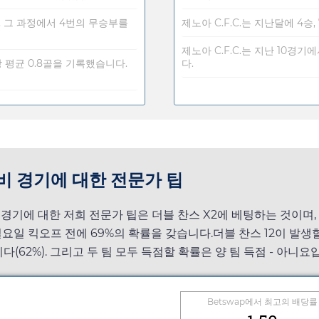
, 그 과정에서 4번의 무승부를
제노아 C.F.C.는 지난달에 4승
제노아 C.F.C.는 지난 10경기
 평균 0.8골을 기록했습니다.
다.
 더비 경기에 대한 전문가 팁
A 경기에 대한 저희 전문가 팁은 더블 찬스 X2에 베팅하는 것이며,
일요일
킥오프 전에 69%의 확률을 갖습니다.더블 찬스 12이 발생할
(62%). 그리고 두 팀 모두 득점할 확률은 양 팀 득점 - 아니요입
Betswap
에서 최고의 배당률