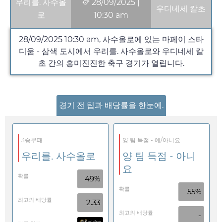
우리를. 사수올
28/09/2025
|
우디네세 칼초
로
10:30 am
28/09/2025
10:30 am
, 사수올로에 있는 마페이 스타
디움 - 삼색 도시에서 우리를. 사수올로와 우디네세 칼
초 간의 흥미진진한 축구 경기가 열립니다.
경기 전 팁과 배당률을 한눈에.
3승무패
양 팀 득점 - 예/아니요
우리를. 사수올로
양 팀 득점 - 아니
요
확률
49%
확률
55%
최고의 배당률
2.33
최고의 배당률
-