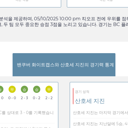
 분석을 제공하며,
05/10/2025 10:00 pm
킥오프 전에 우위를 점
, 두 팀 모두 중요한 승점 3점을 노리고 있습니다. 경기는 BC 
밴쿠버 화이트캡스와 산호세 지진의 경기력 통계
승
무
승
승
무
경기 성적
- 0
0 - 0
2 - 3
0 - 2
2 - 2
산호세 지진
 상대로 3 - 0를 기록했습니
산호세 지진는 마지막 경기에서 
산호세 지진는 지난달에 5승, 4