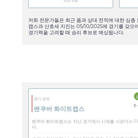
약관 적용
저희 전문가들은 최근 폼과 상대 전적에 대한 심층
캡스과 산호세 지진는
05/10/2025
에 경기를 갖으며
경기력을 고려할 때 승리 후보로 예상됩니다.
경기 성적
3 
밴쿠버 화이트캡스
밴쿠버 화이트캡스는 지난 경기에서 시애틀 사운더스 FC를
다.