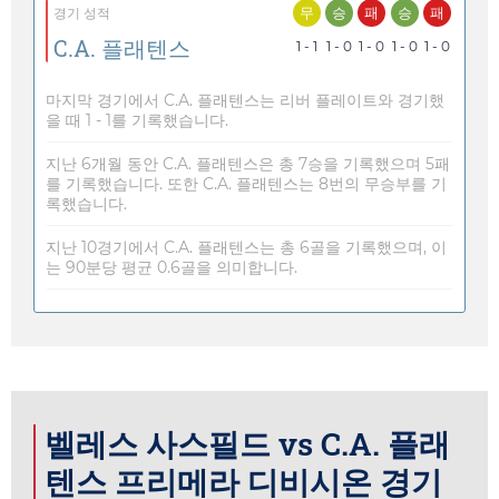
무
승
패
승
패
경기 성적
C.A. 플래텐스
1 - 1
1 - 0
1 - 0
1 - 0
1 - 0
마지막 경기에서 C.A. 플래텐스는 리버 플레이트와 경기했
을 때 1 - 1를 기록했습니다.
지난 6개월 동안 C.A. 플래텐스은 총 7승을 기록했으며 5패
를 기록했습니다. 또한 C.A. 플래텐스는 8번의 무승부를 기
록했습니다.
지난 10경기에서 C.A. 플래텐스는 총 6골을 기록했으며, 이
는 90분당 평균 0.6골을 의미합니다.
벨레스 사스필드 vs C.A. 플래
텐스 프리메라 디비시온 경기