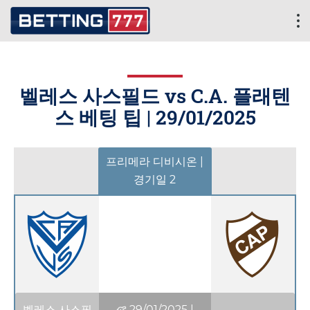
벨레스 사스필드 vs C.A. 플래텐
스 베팅 팁 |
29/01/2025
프리메라 디비시온 |
경기일 2
벨레스 사스필
29/01/2025
|