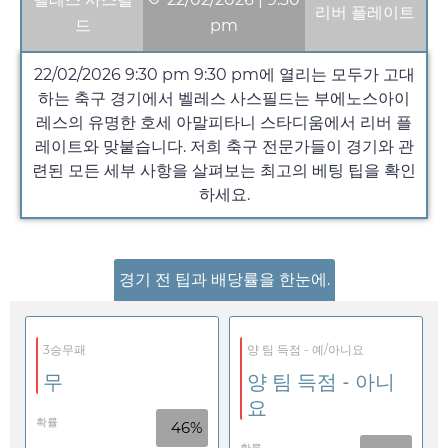
리버 플레이트
드
pm
22/02/2026 9:30 pm
9:30 pm
에 열리는 모두가 고대
하는 축구 경기에서 벨레스 사스필드는 부에노스아이
레스의 유명한 호세 아말피타니 스타디움에서 리버 플
레이트와 맞붙습니다. 저희 축구 전문가들이 경기와 관
련된 모든 세부 사항을 살펴보는 최고의 베팅 팁을 확인
하세요.
경기 전 팁과 배당률을 한눈에.
3승무패
양 팀 득점 - 예/아니요
무
양 팀 득점 - 아니
요
확률
46%