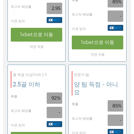
확률
85%
최고의 배당률
2.95
최고의 배당률
-
마권 업자
마권 업자
1xbet
으로 이동
1xbet
으로 이동
약관 적용
약관 적용
총 득점 이상/이하 2.5
전문가 팁
2.5골 이하
양 팀 득점 - 아니
요
확률
92%
확률
85%
최고의 배당률
-
최고의 배당률
-
마권 업자
마권 업자