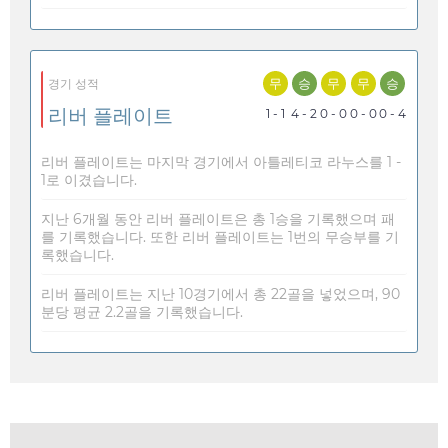
무
승
무
무
승
경기 성적
리버 플레이트
1 - 1
4 - 2
0 - 0
0 - 0
0 - 4
리버 플레이트는 마지막 경기에서 아틀레티코 라누스를 1 -
1로 이겼습니다.
지난 6개월 동안 리버 플레이트은 총 1승을 기록했으며 패
를 기록했습니다. 또한 리버 플레이트는 1번의 무승부를 기
록했습니다.
리버 플레이트는 지난 10경기에서 총 22골을 넣었으며, 90
분당 평균 2.2골을 기록했습니다.