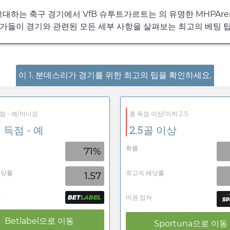
고대하는 축구 경기에서 VfB 슈투트가르트는 의 유명한 MHPA
가들이 경기와 관련된 모든 세부 사항을 살펴보는 최고의 베팅 
이 1. 분데스리가 경기를 위한 최고의 팁을 확인하세요.
점 - 예/아니요
총 득점 이상/이하 2.5
 득점 - 예
2.5골 이상
확률
71%
배당률
최고의 배당률
1.57
자
마권 업자
Betlabel
으로 이동
Sportuna
으로 이동