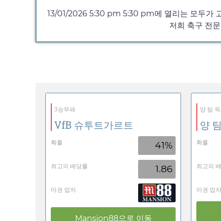
13/01/2026 5:30 pm
5:30 pm
에 열리는 모두가 
저희 축구 전문
3승무패
양 팀 득
VfB 슈투트가르트
양 팀
확률
확률
41%
최고의 배당률
최고의 
1.86
마권 업자
마권 업
Mansion88
으로 이동