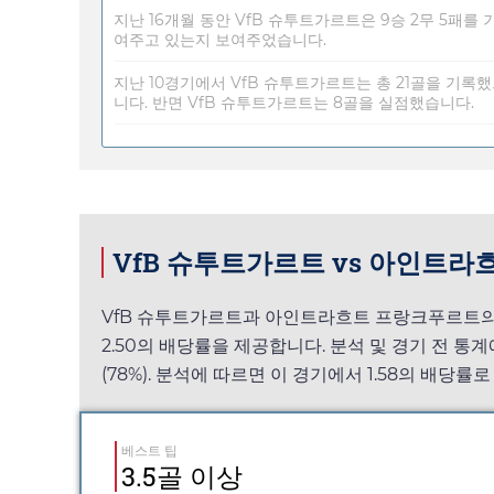
지난 16개월 동안 VfB 슈투트가르트은 9승 2무 5패를
여주고 있는지 보여주었습니다.
지난 10경기에서 VfB 슈투트가르트는 총 21골을 기록했으
니다. 반면 VfB 슈투트가르트는 8골을 실점했습니다.
VfB 슈투트가르트 vs 아인트라
VfB 슈투트가르트과 아인트라흐트 프랑크푸르트의 다
2.50
의 배당률을 제공합니다. 분석 및 경기 전 통
(78%). 분석에 따르면 이 경기에서
1.58
의 배당률로 
베스트 팁
3.5골 이상