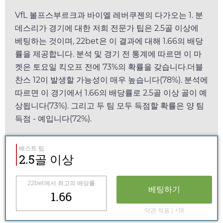
VfL 볼프스부르크과 바이엘 레버쿠젠의 다가오는 1. 분
데스리가 경기에 대한 저희 전문가 팁은 2.5골 이상에
베팅하는 것이며,
22bet
은 이 결과에 대해
1.66
의 배당
률을 제공합니다. 분석 및 경기 전 통계에 따르면 이 마
켓은
토요일
킥오프 전에 73%의 확률을 갖습니다.더블
찬스 12이 발생할 가능성이 매우 높습니다(78%). 분석에
따르면 이 경기에서
1.66
의 배당률로 2.5골 이상 골이 예
상됩니다(73%). 그리고 두 팀 모두 득점할 확률은 양 팀
득점 - 예입니다(72%).
베스트 팁
2.5골 이상
22bet
에서 최고의 배당률
베팅하기
1.66
약관 적용 | +18