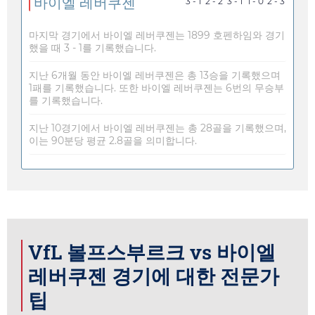
바이엘 레버쿠젠
3 - 1
2 - 2
3 - 1
1 - 0
2 - 3
마지막 경기에서 바이엘 레버쿠젠는 1899 호펜하임와 경기
했을 때 3 - 1를 기록했습니다.
지난 6개월 동안 바이엘 레버쿠젠은 총 13승을 기록했으며
1패를 기록했습니다. 또한 바이엘 레버쿠젠는 6번의 무승부
를 기록했습니다.
지난 10경기에서 바이엘 레버쿠젠는 총 28골을 기록했으며,
이는 90분당 평균 2.8골을 의미합니다.
VfL 볼프스부르크 vs 바이엘
레버쿠젠 경기에 대한 전문가
팁