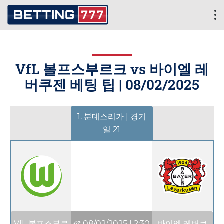
VfL 볼프스부르크 vs 바이엘 레
버쿠젠 베팅 팁 |
08/02/2025
1. 분데스리가 | 경기
일 21
VfL 볼프스부르
08/02/2025
|
2:30
바이엘 레버쿠