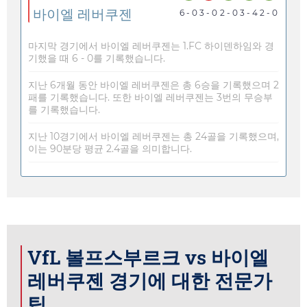
바이엘 레버쿠젠
6 - 0
3 - 0
2 - 0
3 - 4
2 - 0
마지막 경기에서 바이엘 레버쿠젠는 1.FC 하이덴하임와 경
기했을 때 6 - 0를 기록했습니다.
지난 6개월 동안 바이엘 레버쿠젠은 총 6승을 기록했으며 2
패를 기록했습니다. 또한 바이엘 레버쿠젠는 3번의 무승부
를 기록했습니다.
지난 10경기에서 바이엘 레버쿠젠는 총 24골을 기록했으며,
이는 90분당 평균 2.4골을 의미합니다.
VfL 볼프스부르크 vs 바이엘
레버쿠젠 경기에 대한 전문가
팁