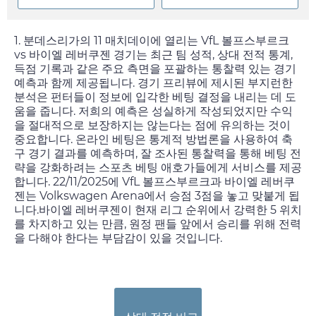
1. 분데스리가의 11 매치데이에 열리는 VfL 볼프스부르크
vs 바이엘 레버쿠젠 경기는 최근 팀 성적, 상대 전적 통계,
득점 기록과 같은 주요 측면을 포괄하는 통찰력 있는 경기
예측과 함께 제공됩니다. 경기 프리뷰에 제시된 부지런한
분석은 펀터들이 정보에 입각한 베팅 결정을 내리는 데 도
움을 줍니다. 저희의 예측은 성실하게 작성되었지만 수익
을 절대적으로 보장하지는 않는다는 점에 유의하는 것이
중요합니다. 온라인 베팅은 통계적 방법론을 사용하여 축
구 경기 결과를 예측하며, 잘 조사된 통찰력을 통해 베팅 전
략을 강화하려는 스포츠 베팅 애호가들에게 서비스를 제공
합니다.
22/11/2025
에 VfL 볼프스부르크과 바이엘 레버쿠
젠는 Volkswagen Arena에서 승점 3점을 놓고 맞붙게 됩
니다.바이엘 레버쿠젠이 현재 리그 순위에서 강력한 5 위치
를 차지하고 있는 만큼, 원정 팬들 앞에서 승리를 위해 전력
을 다해야 한다는 부담감이 있을 것입니다.