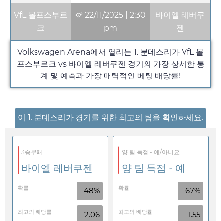
VfL 볼프스부르
22/11/2025
|
2:30
바이엘 레버쿠
크
pm
젠
Volkswagen Arena에서 열리는 1. 분데스리가 VfL 볼
프스부르크 vs 바이엘 레버쿠젠 경기의 가장 상세한 통
계 및 예측과 가장 매력적인 베팅 배당률!
이 1. 분데스리가 경기를 위한 최고의 팁을 확인하세요.
3승무패
양 팀 득점 - 예/아니요
바이엘 레버쿠젠
양 팀 득점 - 예
확률
확률
48%
67%
최고의 배당률
최고의 배당률
2.06
1.55