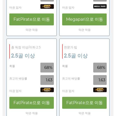
마권 업자
마권 업자
FatPirate
으로 이동
Megapari
으로 이동
약관 적용
약관 적용
총 득점 이상/이하 2.5
전문가 팁
2.5골 이상
2.5골 이상
확률
확률
68%
68%
최고의 배당률
최고의 배당률
1.63
1.63
마권 업자
마권 업자
FatPirate
으로 이동
FatPirate
으로 이동
약관 적용
약관 적용