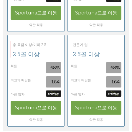
Sportuna
으로 이동
Sportuna
으로 이동
약관 적용
약관 적용
총 득점 이상/이하 2.5
전문가 팁
2.5골 이상
2.5골 이상
확률
확률
68%
68%
최고의 배당률
최고의 배당률
1.64
1.64
마권 업자
마권 업자
Sportuna
으로 이동
Sportuna
으로 이동
약관 적용
약관 적용