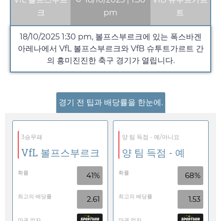
크
pm
트
18/10/2025
1:30 pm
, 볼프스부르크에 있는 폭스바겐
아레나에서 VfL 볼프스부르크와 VfB 슈투트가르트 간
의 흥미진진한 축구 경기가 열립니다.
경기 전 팁과 배당률을 한눈에.
3승무패
양 팀 득점 - 예/아니요
VfL 볼프스부르크
양 팀 득점 - 예
확률
확률
41%
68%
최고의 배당률
최고의 배당률
2.61
1.53
마권 업자
마권 업자