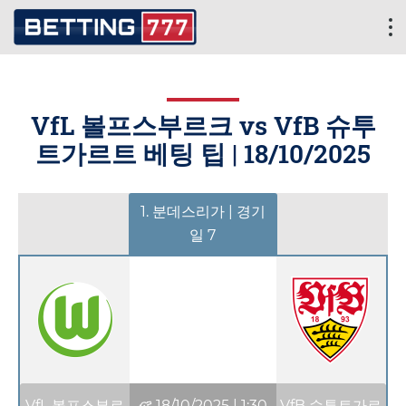
VfL 볼프스부르크 vs VfB 슈투
트가르트 베팅 팁 |
18/10/2025
1. 분데스리가 | 경기
일 7
VfL 볼프스부르
18/10/2025
|
1:30
VfB 슈투트가르