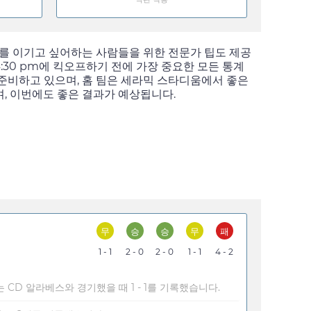
체를 이기고 싶어하는 사람들을 위한 전문가 팁도 제공
:30 pm
에 킥오프하기 전에 가장 중요한 모든 통계
준비하고 있으며, 홈 팀은 세라믹 스타디움에서 좋은
, 이번에도 좋은 결과가 예상됩니다.
무
승
승
무
패
1 - 1
2 - 0
2 - 0
1 - 1
4 - 2
CD 알라베스와 경기했을 때 1 - 1를 기록했습니다.