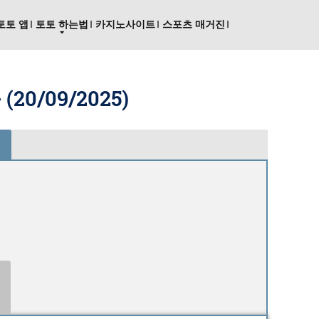
토토 앱
토토 하는법
카지노사이트
스포츠 매거진
(
20/09/2025
)