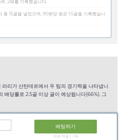
4무, 2패를 기록했습니다.
 총 15골을 넣었으며, 90분당 평균 1.5골을 기록했습니
까지 라리가 산탄데르에서 두 팀의 경기력을 나타냅니
의 배당률로 2.5골 이상 골이 예상됩니다(66%). 그
베팅하기
약관 적용 | +18