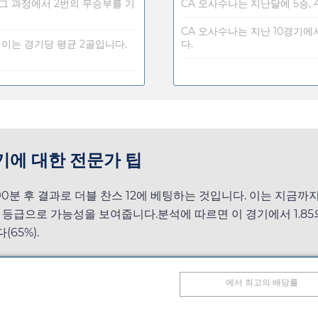
 그 과정에서 2번의 무승부를 기
CA 오사수나는 지난달에 5승, 
CA 오사수나는 지난 10경기에서
 이는 경기당 평균 2골입니다.
다.
경기에 대한 전문가 팁
90분 후 결과로 더블 찬스 12에 베팅하는 것입니다. 이는 지금
률 등급으로 가능성을 보여줍니다.분석에 따르면 이 경기에서
1.85
65%).
에서 최고의 배당률