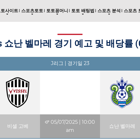
토토사이트
스포츠토토
토토꽁머니
토토 배팅법
스포츠 분석
스포츠 
s 쇼난 벨마레 경기 예고 및 배당률 (
J리그 | 경기일 23
05/07/2025
|
10:00
비셀 고베
쇼난 벨마레
am