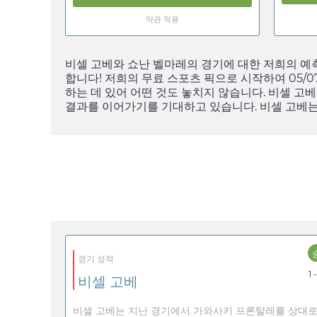
약관 적용
비셀 고베와 쇼난 벨마레의 경기에 대한 저희의 예
합니다! 저희의 무료 스포츠 픽으로 시작하여
05/0
하는 데 있어 어떤 것도 놓치지 않습니다. 비셀 고
결과를 이어가기를 기대하고 있습니다. 비셀 고베는 
경기 성적
1 
비셀 고베
비셀 고베는 지난 경기에서 가와사키 프론탈레를 상대로 1