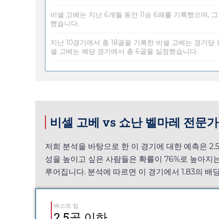
비셀 고베는 지난 6개월 동안 11승 6패를 기록했으며, 
했습니다.
지난 10경기에서 총 18골을 기록한 비셀 고베는 경기당 
셀 고베는 해당 경기에서 총 6골을 실점했습니다.
비셀 고베 vs 쇼난 벨마레 전문가
저희 분석을 바탕으로 한 이 경기에 대한 예측은 2.
성을 높이고 싶은 사람들은 확률이 76%로 높아지는 
루어집니다. 분석에 따르면 이 경기에서
1.83
의 배당
베스트 팁
2.5골 이하