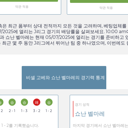
약관 적용
약관 적용
측은 최근 폼부터 상대 전적까지 모든 것을 고려하며, 베팅업체를
7/2025
에 열리는 J리그 경기의 배당률을 살펴보세요.
10:00 am
베과 쇼난 벨마레는 현재
05/07/2025
에 열리는 경기를 준비하고 있으
최근 몇 주 동안 J리그에서 뛰어난 팀 중 하나였으며, 이번에도
비셀 고베와 쇼난 벨마레의 경기력 통계
승
승
승
패
승
경기 성적
- 2
2 - 1
1 - 3
3 - 2
1 - 2
쇼난 벨마레
 - 2를 기록했습니다.
마지막 경기에서 쇼난 벨마레는 F