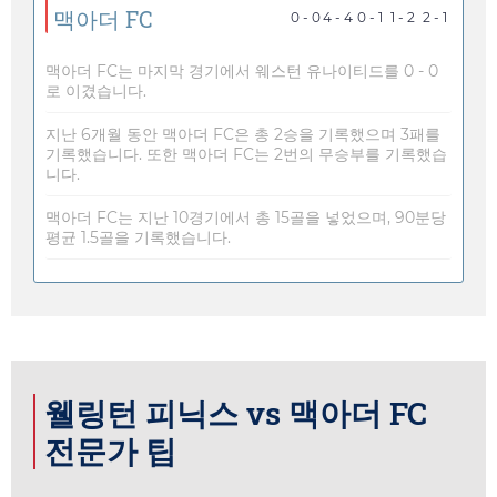
맥아더 FC
0 - 0
4 - 4
0 - 1
1 - 2
2 - 1
맥아더 FC는 마지막 경기에서 웨스턴 유나이티드를 0 - 0
로 이겼습니다.
지난 6개월 동안 맥아더 FC은 총 2승을 기록했으며 3패를
기록했습니다. 또한 맥아더 FC는 2번의 무승부를 기록했습
니다.
맥아더 FC는 지난 10경기에서 총 15골을 넣었으며, 90분당
평균 1.5골을 기록했습니다.
웰링턴 피닉스 vs 맥아더 FC
전문가 팁