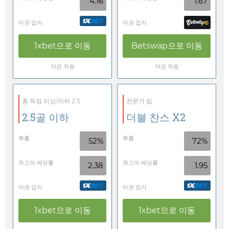
4.16
1.67
마권 업자
마권 업자
1xbet
으로 이동
Betswap
으로 이동
약관 적용
약관 적용
총 득점 이상/이하 2.5
전문가 팁
2.5골 이하
더블 찬스 X2
확률
확률
52%
72%
최고의 배당률
최고의 배당률
2.38
1.95
마권 업자
마권 업자
1xbet
으로 이동
1xbet
으로 이동