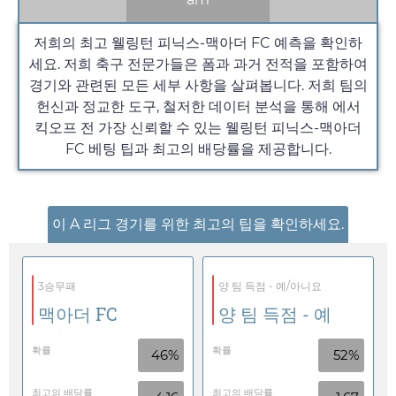
저희의 최고 웰링턴 피닉스-맥아더 FC 예측을 확인하
세요. 저희 축구 전문가들은 폼과 과거 전적을 포함하여
경기와 관련된 모든 세부 사항을 살펴봅니다. 저희 팀의
헌신과 정교한 도구, 철저한 데이터 분석을 통해 에서
킥오프 전 가장 신뢰할 수 있는 웰링턴 피닉스-맥아더
FC 베팅 팁과 최고의 배당률을 제공합니다.
이 A 리그 경기를 위한 최고의 팁을 확인하세요.
3승무패
양 팀 득점 - 예/아니요
맥아더 FC
양 팀 득점 - 예
확률
확률
46%
52%
최고의 배당률
최고의 배당률