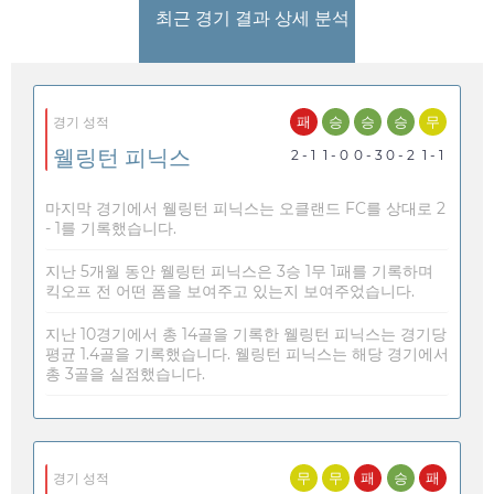
최근 경기 결과 상세 분석
패
승
승
승
무
경기 성적
웰링턴 피닉스
2 - 1
1 - 0
0 - 3
0 - 2
1 - 1
마지막 경기에서 웰링턴 피닉스는 오클랜드 FC를 상대로 2
- 1를 기록했습니다.
지난 5개월 동안 웰링턴 피닉스은 3승 1무 1패를 기록하며
킥오프 전 어떤 폼을 보여주고 있는지 보여주었습니다.
지난 10경기에서 총 14골을 기록한 웰링턴 피닉스는 경기당
평균 1.4골을 기록했습니다. 웰링턴 피닉스는 해당 경기에서
총 3골을 실점했습니다.
무
무
패
승
패
경기 성적