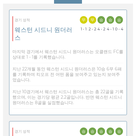
무
무
승
승
승
경기 성적
웨스턴 시드니 원더러
1 - 1
2 - 2
4 - 2
4 - 1
0 - 4
스
마지막 경기에서 웨스턴 시드니 원더러스는 오클랜드 FC를
상대로 1 - 1를 기록했습니다.
지난 22개월 동안 웨스턴 시드니 원더러스은 10승 6무 6패
를 기록하며 킥오프 전 어떤 폼을 보여주고 있는지 보여주
었습니다.
지난 10경기에서 웨스턴 시드니 원더러스는 총 22골을 기록
했으며, 이는 경기당 평균 2.2골입니다. 반면 웨스턴 시드니
원더러스는 8골을 실점했습니다.
승
승
승
승
승
경기 성적