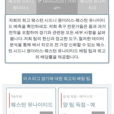
웨스턴 시드니
13/04/2025
|
7:00
웨스턴 유나이
원더러스
am
티드
저희의 최고 웨스턴 시드니 원더러스-웨스턴 유나이티
드 예측을 확인하세요. 저희 축구 전문가들은 폼과 과거
전적을 포함하여 경기와 관련된 모든 세부 사항을 살펴
봅니다. 저희 팀의 헌신과 정교한 도구, 철저한 데이터
분석을 통해 에서 킥오프 전 가장 신뢰할 수 있는 웨스
턴 시드니 원더러스-웨스턴 유나이티드 베팅 팁과 최고
의 배당률을 제공합니다.
이 A 리그 경기에 대한 최고의 베팅 팁.
3승무패
양 팀 득점 - 예/아니요
웨스턴 유나이티드
양 팀 득점 - 예