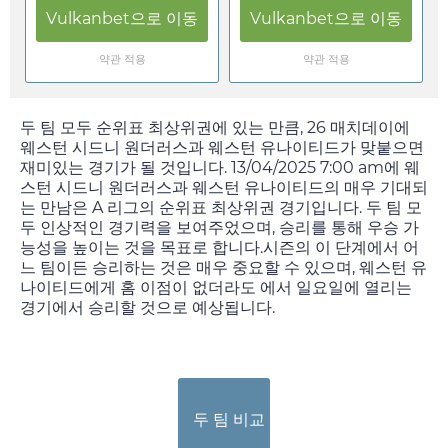
Vulkanbet
으로 이동
Vulkanbet
으로 이동
약관 적용
약관 적용
두 팀 모두 순위표 최상위권에 있는 만큼, 26 매치데이에
웨스턴 시드니 원더러스과 웨스턴 유나이티드가 맞붙으면
재미있는 경기가 될 것입니다.
13/04/2025 7:00 am
에 웨
스턴 시드니 원더러스과 웨스턴 유나이티드의 매우 기대되
는 만남은 A 리그의 순위표 최상위권 경기입니다. 두 팀 모
두 인상적인 경기력을 보여주었으며, 승리를 통해 우승 가
능성을 높이는 것을 목표로 합니다.시즌의 이 단계에서 어
느 팀이든 승리하는 것은 매우 중요할 수 있으며, 웨스턴 유
나이티드에게 홈 이점이 없더라도 에서
일요일
에 열리는
경기에서 승리할 것으로 예상됩니다.
두 팀 비교