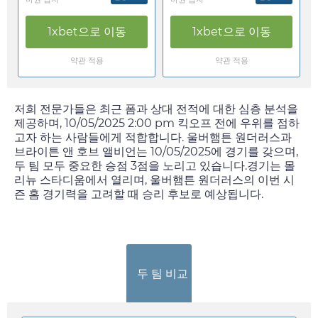
1xbet
으로 이동
1xbet
으로 이동
약관 적용
약관 적용
저희 전문가들은 최근 폼과 상대 전적에 대한 심층 분석을
제공하며,
10/05/2025 2:00 pm
킥오프 전에 우위를 점하
고자 하는 사람들에게 적합합니다. 울버햄튼 원더러스과
브라이튼 앤 호브 앨비언는
10/05/2025
에 경기를 갖으며,
두 팀 모두 중요한 승점 3점을 노리고 있습니다.경기는 몰
리뉴 스타디움에서 열리며, 울버햄튼 원더러스의 이번 시
즌 홈 경기력을 고려할 때 승리 후보로 예상됩니다.
두 팀 비교