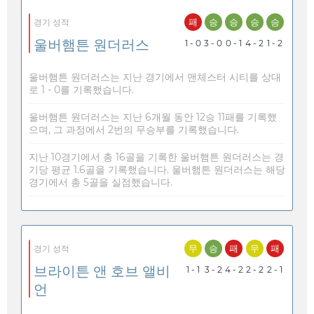
패
승
승
승
승
경기 성적
울버햄튼 원더러스
1 - 0
3 - 0
0 - 1
4 - 2
1 - 2
울버햄튼 원더러스는 지난 경기에서 맨체스터 시티를 상대
로 1 - 0를 기록했습니다.
울버햄튼 원더러스는 지난 6개월 동안 12승 11패를 기록했
으며, 그 과정에서 2번의 무승부를 기록했습니다.
지난 10경기에서 총 16골을 기록한 울버햄튼 원더러스는 경
기당 평균 1.6골을 기록했습니다. 울버햄튼 원더러스는 해당
경기에서 총 5골을 실점했습니다.
무
승
패
무
패
경기 성적
브라이튼 앤 호브 앨비
1 - 1
3 - 2
4 - 2
2 - 2
2 - 1
언